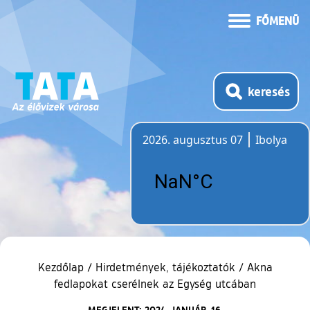
FŐMENÜ
keresés
2026. augusztus 07
Ibolya
Időjárás
Kezdőlap
/
Hirdetmények, tájékoztatók
/
Akna
fedlapokat cserélnek az Egység utcában
MEGJELENT: 2024. JANUÁR. 16.