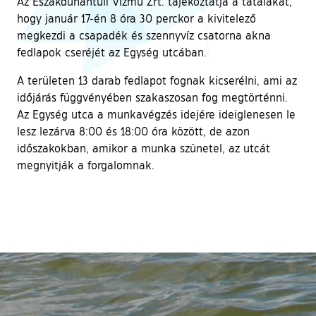
Az Északdunántúli Vízmű Zrt. tájékoztatja a tataiakat,
hogy január 17-én 8 óra 30 perckor a kivitelező
megkezdi a csapadék és szennyvíz csatorna akna
fedlapok cseréjét az Egység utcában.
A területen 13 darab fedlapot fognak kicserélni, ami az
időjárás függvényében szakaszosan fog megtörténni.
Az Egység utca a munkavégzés idejére ideiglenesen le
lesz lezárva 8:00 és 18:00 óra között, de azon
időszakokban, amikor a munka szünetel, az utcát
megnyitják a forgalomnak.