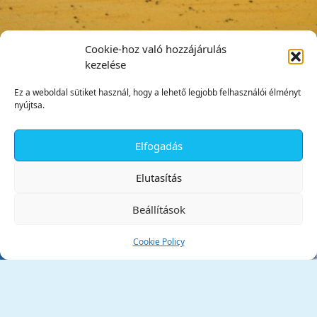
Cookie-hoz való hozzájárulás
kezelése
Ez a weboldal sütiket használ, hogy a lehető legjobb felhasználói élményt
nyújtsa.
Elfogadás
✕
Elutasítás
Beállítások
Cookie Policy
Tata Város Önkormányzata
2890 Tata, Kossuth tér 1.
Telefon:
+36 34 / 588 600