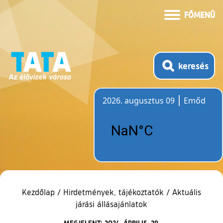
FŐMENÜ
keresés
2026. augusztus 09
Emőd
Időjárás
Kezdőlap
/
Hirdetmények, tájékoztatók
/
Aktuális
járási állásajánlatok
MEGJELENT: 2024. ÁPRILIS. 29.