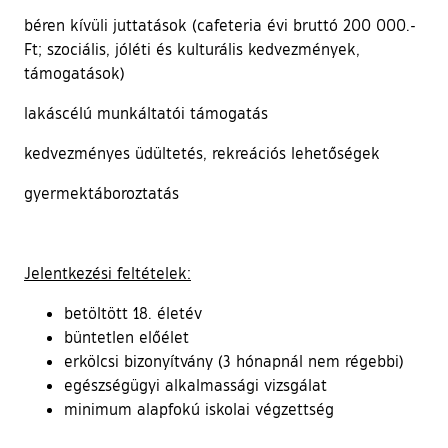
béren kívüli juttatások (cafeteria évi bruttó 200 000.-
Ft; szociális, jóléti és kulturális kedvezmények,
támogatások)
lakáscélú munkáltatói támogatás
kedvezményes üdültetés, rekreációs lehetőségek
gyermektáboroztatás
Jelentkezési feltételek:
betöltött 18. életév
büntetlen előélet
erkölcsi bizonyítvány (3 hónapnál nem régebbi)
egészségügyi alkalmassági vizsgálat
minimum alapfokú iskolai végzettség