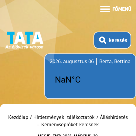
FŐMENÜ
keresés
2026. augusztus 06
Berta, Bettina
Időjárás
Kezdőlap
/
Hirdetmények, tájékoztatók
/
Álláshirdetés
– Kéményseprőket keresnek
MEGJELENT: 2023. MÁRCIUS. 29.