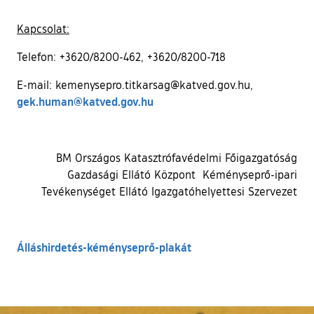
Kapcsolat:
Telefon: +3620/8200-462, +3620/8200-718
E-mail: kemenysepro.titkarsag@katved.gov.hu,
gek.human@katved.gov.hu
BM Országos Katasztrófavédelmi Főigazgatóság
Gazdasági Ellátó Központ Kéményseprő-ipari
Tevékenységet Ellátó Igazgatóhelyettesi Szervezet
Álláshirdetés-kéményseprő-plakát