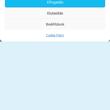
Elfogadás
✕
Elutasítás
Beállítások
Cookie Policy
Tata Város Önkormányzata
2890 Tata, Kossuth tér 1.
Telefon:
+36 34 / 588 600
Fax:
+36 34 / 587 078
Email:
ph@tata.hu
(külső hivatkozás)
Archívum
Díjaink
Adatvédelmi nyilatkozat
Akadálymentesítési nyilatkozat
Pályázatok