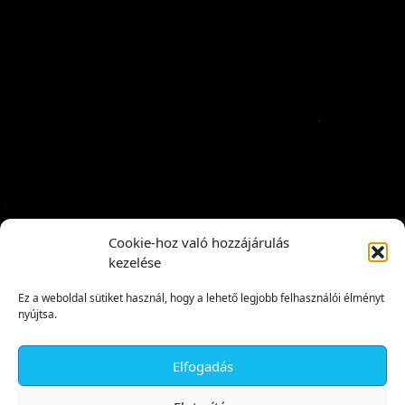
Cookie-hoz való hozzájárulás
kezelése
Ez a weboldal sütiket használ, hogy a lehető legjobb felhasználói élményt
nyújtsa.
Elfogadás
✕