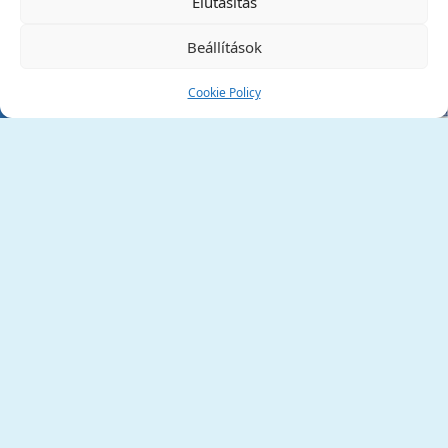
Elutasítás
Beállítások
Cookie Policy
Tata Város Önkormányzata
2890 Tata, Kossuth tér 1.
Telefon:
+36 34 / 588 600
Fax:
+36 34 / 587 078
Email:
ph@tata.hu
(külső hivatkozás)
Archívum
Díjaink
Adatvédelmi nyilatkozat
Akadálymentesítési nyilatkozat
Pályázatok
(külső hivatkozás)