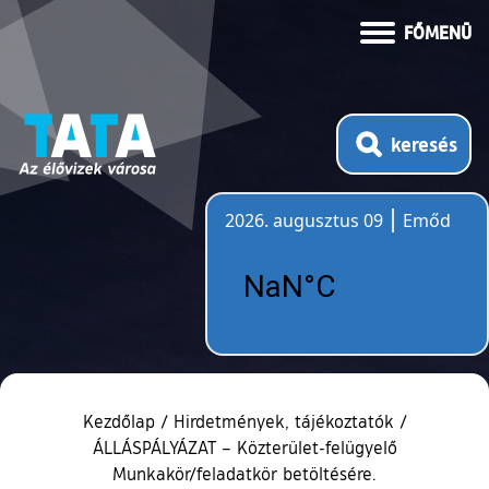
FŐMENÜ
keresés
2026. augusztus 09
Emőd
Időjárás
Kezdőlap
/
Hirdetmények, tájékoztatók
/
ÁLLÁSPÁLYÁZAT – Közterület-felügyelő
Munkakör/feladatkör betöltésére.