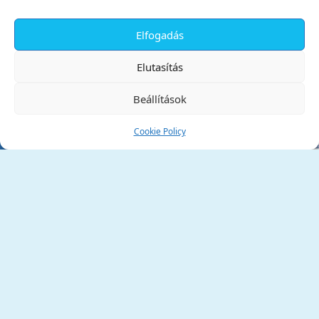
Elfogadás
✕
Elutasítás
Beállítások
Cookie Policy
Tata Város Önkormányzata
2890 Tata, Kossuth tér 1.
Telefon:
+36 34 / 588 600
Fax:
+36 34 / 587 078
Email:
ph@tata.hu
(külső hivatkozás)
Archívum
Díjaink
Adatvédelmi nyilatkozat
Akadálymentesítési nyilatkozat
Pályázatok