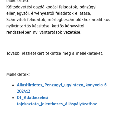
előkészítése,
Költségvetési gazdálkodási feladatok, pénzügyi
ellenjegyzői, érvényesítői feladatok ellátása,
Számviteli feladatok, mérlegbeszámolókhoz analitikus
nyilvántartás készítése, kettős könyvvitel
rendszerében nyilvántartások vezetése.
További részletekért tekintse meg a mellékleteket.
Mellékletek:
AllasHirdetes_Penzugyi_ugyintezo_konyvelo-6
202412
01_Adatkezelesi
tajekoztato_jelentkezes_álláspályázathoz