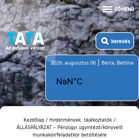
FŐMENÜ
keresés
2026. augusztus 06
Berta, Bettina
Időjárás
Kezdőlap
/
Hirdetmények, tájékoztatók
/
ÁLLÁSPÁLYÁZAT – Pénzügyi ügyintéző/könyvelő
munkakör/feladatkör betöltésére