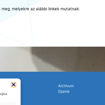
ők meg, melyekre az alábbi linkek mutatnak:
zata
(külső hivatkozás)
Archívum
Díjaink
újtsa.