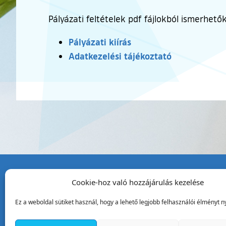
Pályázati feltételek pdf fájlokból ismerhet
Pályázati kiírás
Adatkezelési tájékoztató
Cookie-hoz való hozzájárulás kezelése
Tata Város Önkormány
Ez a weboldal sütiket használ, hogy a lehető legjobb felhasználói élményt ny
2890 Tata, Kossuth tér 1.
Telefon:
+36 34 / 588 600