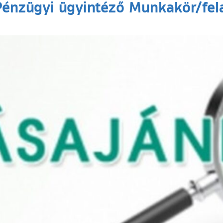
nzügyi ügyintéző Munkakör/fela