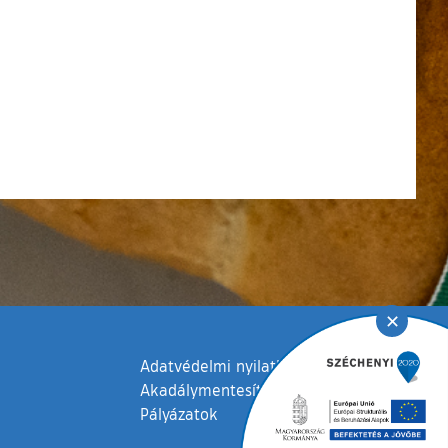
✕
Adatvédelmi nyilatkozat
Akadálymentesítési nyilatkozat
Pályázatok