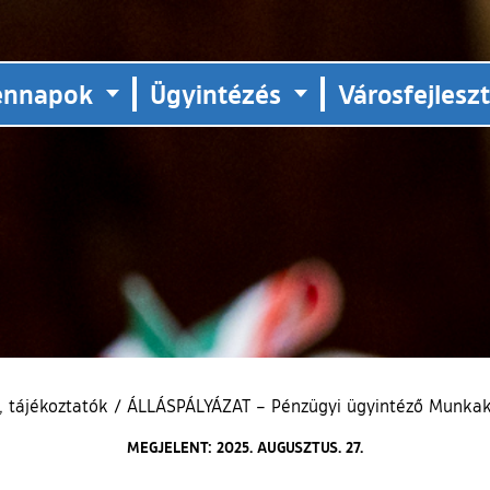
ennapok
Ügyintézés
Városfejlesz
 tájékoztatók
/
ÁLLÁSPÁLYÁZAT – Pénzügyi ügyintéző Munkakö
MEGJELENT: 2025. AUGUSZTUS. 27.