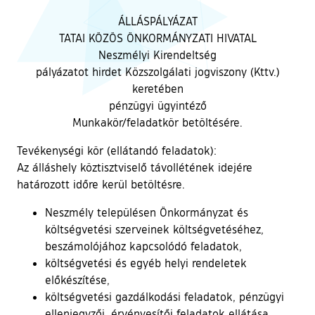
ÁLLÁSPÁLYÁZAT
TATAI KÖZÖS ÖNKORMÁNYZATI HIVATAL
Neszmélyi Kirendeltség
pályázatot hirdet Közszolgálati jogviszony (Kttv.)
keretében
pénzügyi ügyintéző
Munkakör/feladatkör betöltésére.
Tevékenységi kör (ellátandó feladatok):
Az álláshely köztisztviselő távollétének idejére
határozott időre kerül betöltésre.
Neszmély településen Önkormányzat és
költségvetési szerveinek költségvetéséhez,
beszámolójához kapcsolódó feladatok,
költségvetési és egyéb helyi rendeletek
előkészítése,
költségvetési gazdálkodási feladatok, pénzügyi
ellenjegyzői, érvényesítői feladatok ellátása,