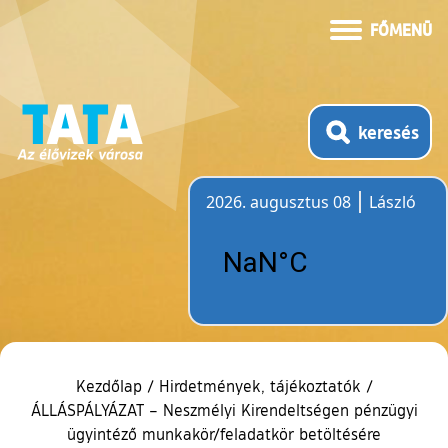
FŐMENÜ
keresés
2026. augusztus 08
László
Időjárás
Kezdőlap
/
Hirdetmények, tájékoztatók
/
ÁLLÁSPÁLYÁZAT – Neszmélyi Kirendeltségen pénzügyi
ügyintéző munkakör/feladatkör betöltésére