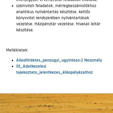
számviteli feladatok, mérlegbeszámolókhoz
analitikus nyilvántartás készítése, kettős
könyvvitel rendszerében nyilvántartások
vezetése. Házipénztár vezetése. Hivatali leltár
készítése.
Mellékletek:
AllasHirdetes_penzugyi_ugyintezo-2 Neszmély
01_Adatkezelesi
tajekoztato_jelentkezes_álláspályázathoz