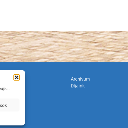
tkozás)
zata
(külső hivatkozás)
Archívum
Díjaink
újtsa.
ások