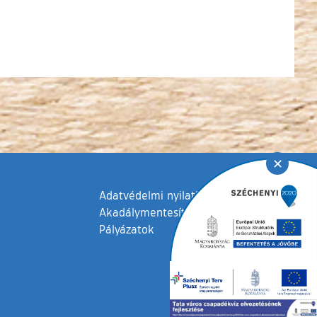
✕
Adatvédelmi nyilatkozat
Akadálymentesítési nyilatkozat
Pályázatok