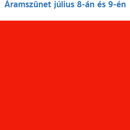
Áramszünet július 8-án és 9-én