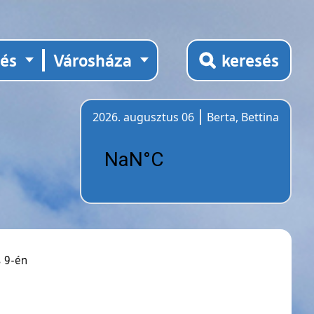
tés
Városháza
keresés
2026. augusztus 06
Berta, Bettina
Időjárás
s 9-én