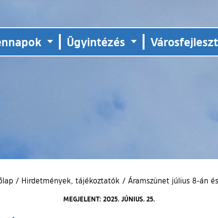
ennapok
Ügyintézés
Városfejlesz
őlap
/
Hirdetmények, tájékoztatók
/
Áramszünet július 8-án é
MEGJELENT: 2025. JÚNIUS. 25.