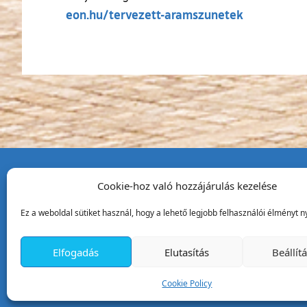
(külső hiva
eon.hu/tervezett-aramszunetek
Cookie-hoz való hozzájárulás kezelése
Tata Város Önkormány
Ez a weboldal sütiket használ, hogy a lehető legjobb felhasználói élményt ny
2890 Tata, Kossuth tér 1.
Telefon:
+36 34 / 588 600
Elfogadás
Elutasítás
Beállít
Fax:
+36 34 / 587 078
Email:
ph@tata.hu
Cookie Policy