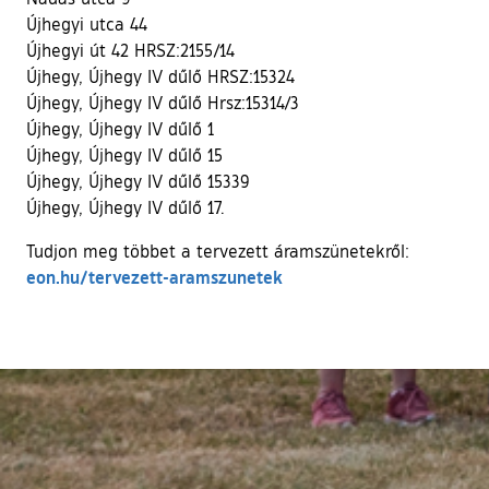
Újhegyi utca 44
Újhegyi út 42 HRSZ:2155/14
Újhegy, Újhegy IV dűlő HRSZ:15324
Újhegy, Újhegy IV dűlő Hrsz:15314/3
Újhegy, Újhegy IV dűlő 1
Újhegy, Újhegy IV dűlő 15
Újhegy, Újhegy IV dűlő 15339
Újhegy, Újhegy IV dűlő 17.
Tudjon meg többet a tervezett áramszünetekről:
(külső hivatkozás)
eon.hu/tervezett-aramszunetek