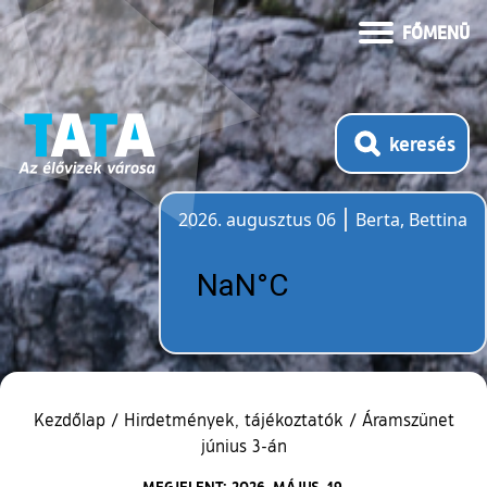
FŐMENÜ
keresés
2026. augusztus 06
Berta, Bettina
Időjárás
Kezdőlap
/
Hirdetmények, tájékoztatók
/
Áramszünet
június 3-án
MEGJELENT: 2026. MÁJUS. 19.