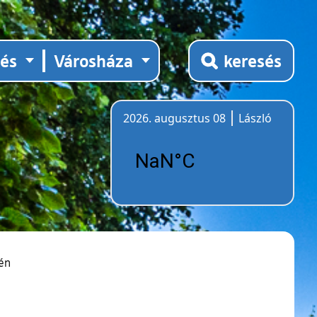
tés
Városháza
keresés
2026. augusztus 08
László
Időjárás
én