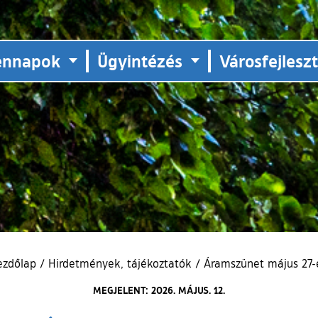
ennapok
Ügyintézés
Városfejlesz
ezdőlap
/
Hirdetmények, tájékoztatók
/
Áramszünet május 27-
MEGJELENT: 2026. MÁJUS. 12.