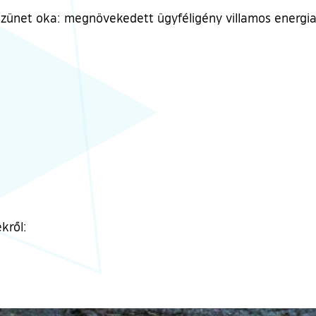
zünet oka: megnövekedett ügyféligény villamos energia 
kről:
tkozás)