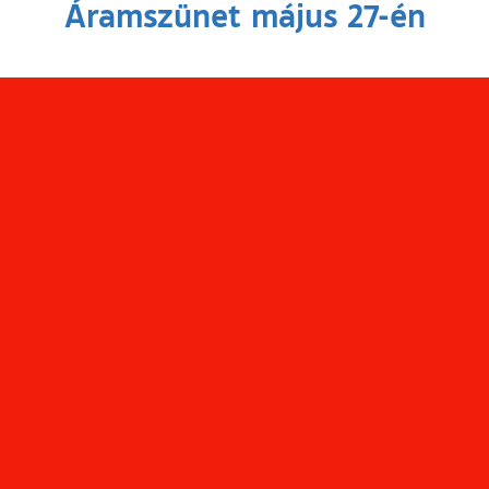
Áramszünet május 27-én