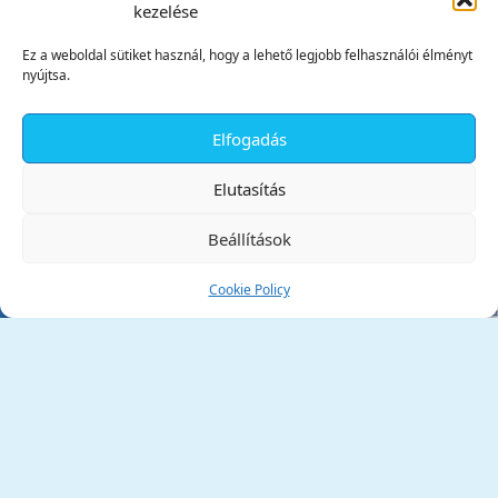
kezelése
Ez a weboldal sütiket használ, hogy a lehető legjobb felhasználói élményt
nyújtsa.
Elfogadás
✕
Elutasítás
Beállítások
Cookie Policy
Tata Város Önkormányzata
2890 Tata, Kossuth tér 1.
Telefon:
+36 34 / 588 600
Fax:
+36 34 / 587 078
Email:
ph@tata.hu
(külső hivatkozás)
Archívum
Díjaink