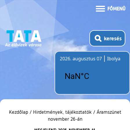
FŐMENÜ
keresés
2026. augusztus 07
Ibolya
Időjárás
Kezdőlap
/
Hirdetmények, tájékoztatók
/
Áramszünet
november 26-án
MEGJELENT: 2025. NOVEMBER. 11.