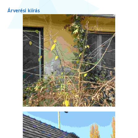
Árverési kiírás
Ugrás a galéria utánra