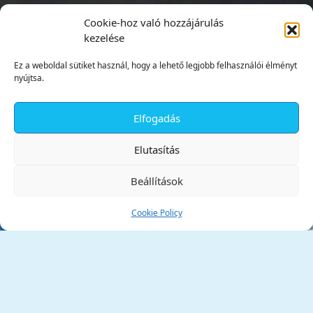
Cookie-hoz való hozzájárulás
kezelése
Ez a weboldal sütiket használ, hogy a lehető legjobb felhasználói élményt
nyújtsa.
Elfogadás
✕
Elutasítás
Beállítások
Cookie Policy
Tata Város Önkormányzata
2890 Tata, Kossuth tér 1.
Telefon:
+36 34 / 588 600
Fax:
+36 34 / 587 078
Email:
ph@tata.hu