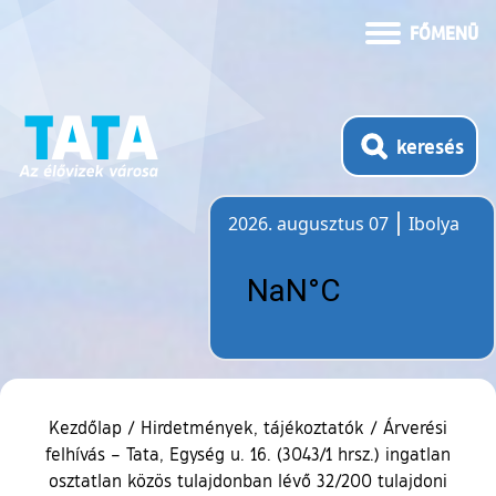
FŐMENÜ
keresés
2026. augusztus 07
Ibolya
Időjárás
Kezdőlap
/
Hirdetmények, tájékoztatók
/
Árverési
felhívás – Tata, Egység u. 16. (3043/1 hrsz.) ingatlan
osztatlan közös tulajdonban lévő 32/200 tulajdoni