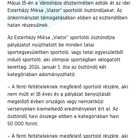
Május 15-én a Városháza dísztermében adták át az idei
Esterházy Miksa „Viator” sportolói ösztöndíjakat. Az
önkormányzat támogatásában ebben az esztendőben
hatan részesülnek.
Az Esterházy Miksa „Viator” sportolói ösztöndíjra
pályázatot nyújthatott be minden tatai
sportegyesületben sportoló, vagy tatai egyesületből
induló sportoló, aki olimpiai sportágban válogatott
kerettag. 2024. január 1. óta az ösztöndíj két
kategóriában adományozható:
– A fenti feltételeknek megfelelő sportoló részére, aki
nem múlt el 18 éves és a pályázat benyújtását
megelőző évben országos vagy nemzetközi
versenyeken kiemelkedő eredményeket ért el. Az
ösztöndíj havi összege ebben a kategóriában havi
50 000 forint.
– A fenti feltételeknek megfelelő sportoló részére, aki