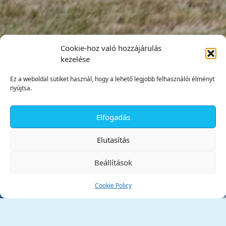
Cookie-hoz való hozzájárulás
kezelése
Ez a weboldal sütiket használ, hogy a lehető legjobb felhasználói élményt
nyújtsa.
Elfogadás
✕
Elutasítás
Beállítások
Cookie Policy
Tata Város Önkormányzata
2890 Tata, Kossuth tér 1.