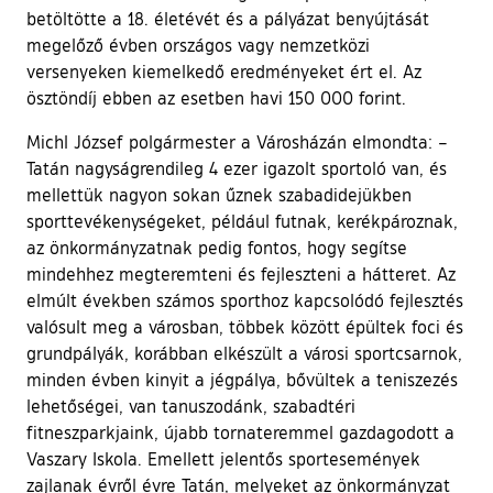
betöltötte a 18. életévét és a pályázat benyújtását
megelőző évben országos vagy nemzetközi
versenyeken kiemelkedő eredményeket ért el. Az
ösztöndíj ebben az esetben havi 150 000 forint.
Michl József polgármester a Városházán elmondta: –
Tatán nagyságrendileg 4 ezer igazolt sportoló van, és
mellettük nagyon sokan űznek szabadidejükben
sporttevékenységeket, például futnak, kerékpároznak,
az önkormányzatnak pedig fontos, hogy segítse
mindehhez megteremteni és fejleszteni a hátteret. Az
elmúlt években számos sporthoz kapcsolódó fejlesztés
valósult meg a városban, többek között épültek foci és
grundpályák, korábban elkészült a városi sportcsarnok,
minden évben kinyit a jégpálya, bővültek a teniszezés
lehetőségei, van tanuszodánk, szabadtéri
fitneszparkjaink, újabb tornateremmel gazdagodott a
Vaszary Iskola. Emellett jelentős sportesemények
zajlanak évről évre Tatán, melyeket az önkormányzat