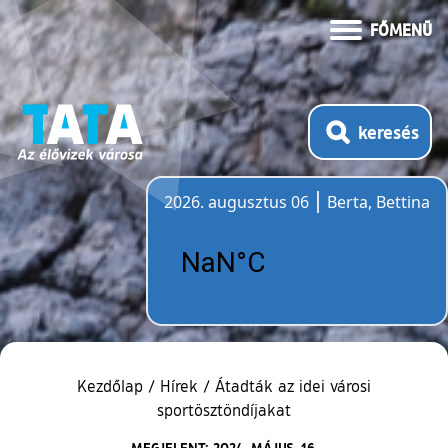
FŐMENÜ
keresés
2026. augusztus 06
Berta, Bettina
Időjárás
Kezdőlap
/
Hírek
/
Átadták az idei városi
sportösztöndíjakat
MEGJELENT: 2024. MÁJUS. 16.