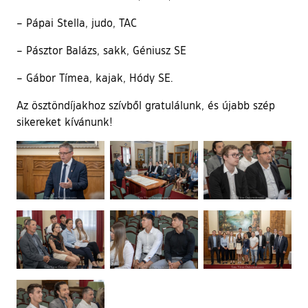
– Pápai Stella, judo, TAC
– Pásztor Balázs, sakk, Géniusz SE
– Gábor Tímea, kajak, Hódy SE.
Az ösztöndíjakhoz szívből gratulálunk, és újabb szép
sikereket kívánunk!
Ugrás a galéria utánra