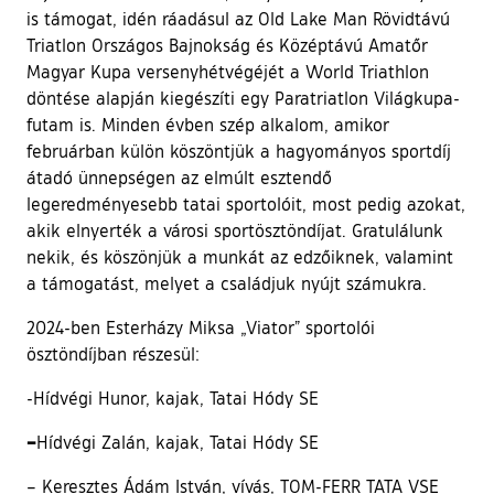
is támogat, idén ráadásul az Old Lake Man Rövidtávú
Triatlon Országos Bajnokság és Középtávú Amatőr
Magyar Kupa versenyhétvégéjét a World Triathlon
döntése alapján kiegészíti egy Paratriatlon Világkupa-
futam is. Minden évben szép alkalom, amikor
februárban külön köszöntjük a hagyományos sportdíj
átadó ünnepségen az elmúlt esztendő
legeredményesebb tatai sportolóit, most pedig azokat,
akik elnyerték a városi sportösztöndíjat. Gratulálunk
nekik, és köszönjük a munkát az edzőiknek, valamint
a támogatást, melyet a családjuk nyújt számukra.
2024-ben Esterházy Miksa „Viator” sportolói
ösztöndíjban részesül:
-Hídvégi Hunor, kajak, Tatai Hódy SE
–
Hídvégi Zalán, kajak, Tatai Hódy SE
– Keresztes Ádám István, vívás, TOM-FERR TATA VSE