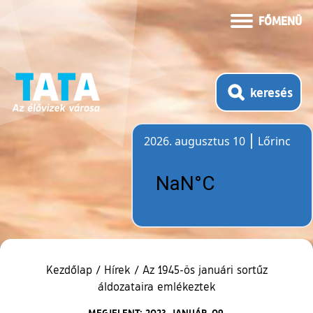
FŐMENÜ
keresés
2026. augusztus 10
Lőrinc
Időjárás
Kezdőlap
/
Hírek
/
Az 1945-ös januári sortűz
áldozataira emlékeztek
MEGJELENT: 2023. JANUÁR. 09.