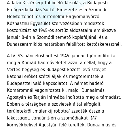
A Tatai Kistérségi Többcélú Társulás, a Budapesti
Erdőgazdálkodás Süttői Erdészete és a Szomódi
Helytörténeti és Történelmi Hagyományőrző
Közhasznú Egyesület szervezésében rendeztek
koszorúzást az 1945-ös sortűz áldozataira emlékezve
január 8-án a Szomódi temető kopjafájánál és a
Dunaszentmiklós határában felállított kettőskeresztnél.
A IV. SS-páncéloshadtest 1945. január 1-jén indította
meg a Konrád hadműveletet azzal a céllal, hogy a
Vértes-hegység és Budapest között lévő szovjet
katonai erőket szétzilálják és megteremtsék a
Budapesttel való kapcsolatot. A német haderő
Komáromnál vagonírozott ki, majd Dunaalmás,
Agostyán és Tarján irányába indította meg a támadást.
Ebben a térségben a szovjetek által elfoglalt
területekről „málenkij robotra” szedték össze a
lakosságot. Január 1-én a szomódiakat 147
környékbelivel Agostyán felé terelték. Dunaalmás és