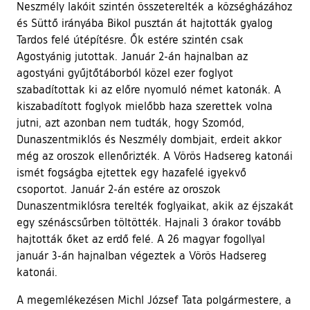
Neszmély lakóit szintén összeterelték a községházához
és Süttő irányába Bikol pusztán át hajtották gyalog
Tardos felé útépítésre. Ők estére szintén csak
Agostyánig jutottak. Január 2-án hajnalban az
agostyáni gyűjtőtáborból közel ezer foglyot
szabadítottak ki az előre nyomuló német katonák. A
kiszabadított foglyok mielőbb haza szerettek volna
jutni, azt azonban nem tudták, hogy Szomód,
Dunaszentmiklós és Neszmély dombjait, erdeit akkor
még az oroszok ellenőrizték. A Vörös Hadsereg katonái
ismét fogságba ejtettek egy hazafelé igyekvő
csoportot. Január 2-án estére az oroszok
Dunaszentmiklósra terelték foglyaikat, akik az éjszakát
egy szénáscsűrben töltötték. Hajnali 3 órakor tovább
hajtották őket az erdő felé. A 26 magyar fogollyal
január 3-án hajnalban végeztek a Vörös Hadsereg
katonái.
A megemlékezésen Michl József Tata polgármestere, a