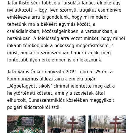
Tatai Kistérségi Többcélú Társulási Tanács elnöke úgy
nyilatkozott: – Egy ilyen szörnyű, tragikus eseményre
emlékezve arra is gondolunk, hogy mi mindent
tehetünk ma a békéért egymás között, a
családjainkban, közösségeinkben, a városunkban, a
hazánkban. A felelősség arra vezet minket, hogy minél
inkább törekedjünk a békesség megerősítésére, s
most, amikor a szomszédban háború zajlik, még
fontosabb ilyen értelemben is emlékeznünk.
Tata Város Önkormányzata 2019. február 25-én, a
kommunizmus áldozatainak emléknapján
„Jégbefagyott sikoly” címmel jelentette meg azt a
helytörténeti kötetet, amely a szovjetek által
elhurcolt, Dunaszentmiklós közelében meggyilkolt
polgári áldozatokról szól.
Ugrás a galéria utánra