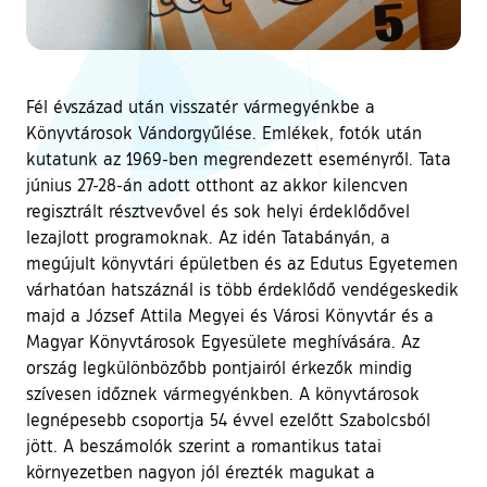
Fél évszázad után visszatér vármegyénkbe a
Könyvtárosok Vándorgyűlése. Emlékek, fotók után
kutatunk az 1969-ben megrendezett eseményről. Tata
június 27-28-án adott otthont az akkor kilencven
regisztrált résztvevővel és sok helyi érdeklődővel
lezajlott programoknak. Az idén Tatabányán, a
megújult könyvtári épületben és az Edutus Egyetemen
várhatóan hatszáznál is több érdeklődő vendégeskedik
majd a József Attila Megyei és Városi Könyvtár és a
Magyar Könyvtárosok Egyesülete meghívására. Az
ország legkülönbözőbb pontjairól érkezők mindig
szívesen időznek vármegyénkben. A könyvtárosok
legnépesebb csoportja 54 évvel ezelőtt Szabolcsból
jött. A beszámolók szerint a romantikus tatai
környezetben nagyon jól érezték magukat a