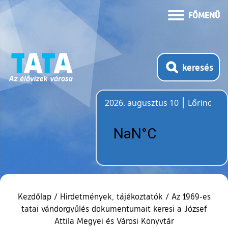
FŐMENÜ
keresés
2026. augusztus 10
Lőrinc
Időjárás
Kezdőlap
/
Hirdetmények, tájékoztatók
/
Az 1969-es
tatai vándorgyűlés dokumentumait keresi a József
Attila Megyei és Városi Könyvtár