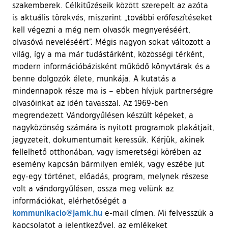
szakemberek. Célkitűzéseik között szerepelt az azóta
is aktuális törekvés, miszerint „további erőfeszítéseket
kell végezni a még nem olvasók megnyeréséért,
olvasóvá neveléséért”. Mégis nagyon sokat változott a
világ, így a ma már tudástárként, közösségi térként,
modern információbázisként működő könyvtárak és a
benne dolgozók élete, munkája. A kutatás a
mindennapok része ma is – ebben hívjuk partnerségre
olvasóinkat az idén tavasszal. Az 1969-ben
megrendezett Vándorgyűlésen készült képeket, a
nagyközönség számára is nyitott programok plakátjait,
jegyzeteit, dokumentumait keressük. Kérjük, akinek
fellelhető otthonában, vagy ismeretségi körében az
esemény kapcsán bármilyen emlék, vagy eszébe jut
egy-egy történet, előadás, program, melynek részese
volt a vándorgyűlésen, ossza meg velünk az
információkat, elérhetőségét a
kommunikacio@jamk.hu
e-mail címen. Mi felvesszük a
kapcsolatot a jelentkezővel, az emlékeket