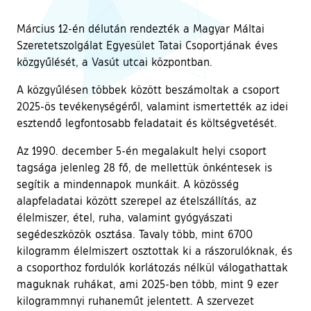
Március 12-én délután rendezték a Magyar Máltai
Szeretetszolgálat Egyesület Tatai Csoportjának éves
közgyűlését, a Vasút utcai központban.
A közgyűlésen többek között beszámoltak a csoport
2025-ös tevékenységéről, valamint ismertették az idei
esztendő legfontosabb feladatait és költségvetését.
Az 1990. december 5-én megalakult helyi csoport
tagsága jelenleg 28 fő, de mellettük önkéntesek is
segítik a mindennapok munkáit. A közösség
alapfeladatai között szerepel az ételszállítás, az
élelmiszer, étel, ruha, valamint gyógyászati
segédeszközök osztása. Tavaly több, mint 6700
kilogramm élelmiszert osztottak ki a rászorulóknak, és
a csoporthoz fordulók korlátozás nélkül válogathattak
maguknak ruhákat, ami 2025-ben több, mint 9 ezer
kilogrammnyi ruhaneműt jelentett. A szervezet