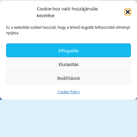
Cookie-hoz való hozzájárulás
kezelése
Ez a weboldal sütiket használ, hogy a lehető legjobb felhasználói élményt
nyújtsa.
Elfogadás
✕
Elutasítás
Beállítások
Cookie Policy
Tata Város Önkormányzata
2890 Tata, Kossuth tér 1.
Telefon:
+36 34 / 588 600
Fax:
+36 34 / 587 078
Email:
ph@tata.hu