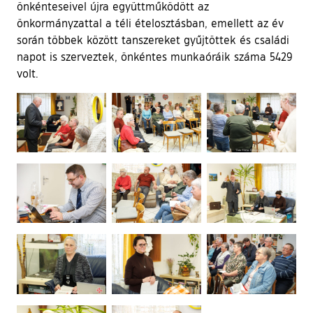
önkénteseivel újra együttműködött az
önkormányzattal a téli ételosztásban, emellett az év
során többek között tanszereket gyűjtöttek és családi
napot is szerveztek, önkéntes munkaóráik száma 5429
volt.
Ugrás a galéria utánra