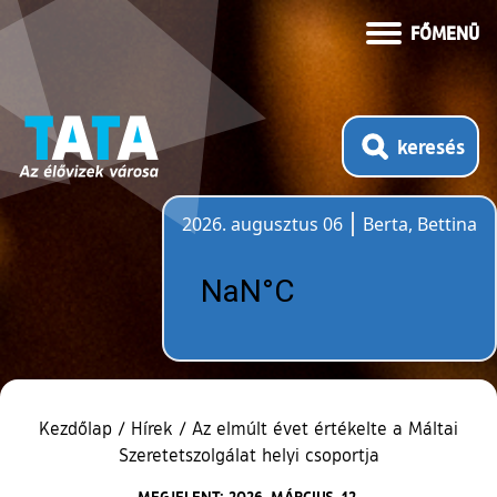
FŐMENÜ
keresés
2026. augusztus 06
Berta, Bettina
Időjárás
Kezdőlap
/
Hírek
/
Az elmúlt évet értékelte a Máltai
Szeretetszolgálat helyi csoportja
MEGJELENT: 2026. MÁRCIUS. 12.