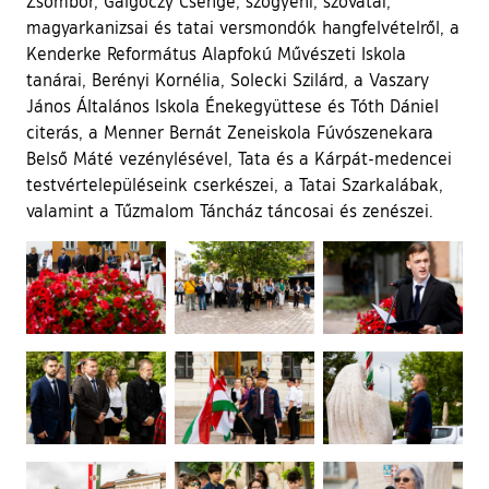
Zsombor, Galgóczy Csenge, szőgyéni, szovátai,
magyarkanizsai és tatai versmondók hangfelvételről, a
Kenderke Református Alapfokú Művészeti Iskola
tanárai, Berényi Kornélia, Solecki Szilárd, a Vaszary
János Általános Iskola Énekegyüttese és Tóth Dániel
citerás, a Menner Bernát Zeneiskola Fúvószenekara
Belső Máté vezénylésével, Tata és a Kárpát-medencei
testvértelepüléseink cserkészei, a Tatai Szarkalábak,
valamint a Tűzmalom Táncház táncosai és zenészei.
Ugrás a galéria utánra