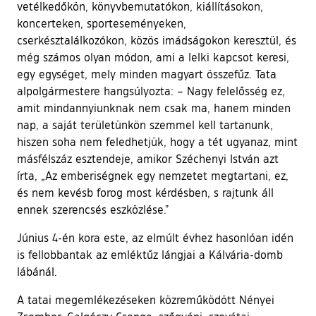
vetélkedőkön, könyvbemutatókon, kiállításokon,
koncerteken, sporteseményeken,
cserkésztalálkozókon, közös imádságokon keresztül, és
még számos olyan módon, ami a lelki kapcsot keresi,
egy egységet, mely minden magyart összefűz. Tata
alpolgármestere hangsúlyozta: – Nagy felelősség ez,
amit mindannyiunknak nem csak ma, hanem minden
nap, a saját területünkön szemmel kell tartanunk,
hiszen soha nem feledhetjük, hogy a tét ugyanaz, mint
másfélszáz esztendeje, amikor Széchenyi István azt
írta, „Az emberiségnek egy nemzetet megtartani, ez,
és nem kevésb forog most kérdésben, s rajtunk áll
ennek szerencsés eszközlése.”
Június 4-én kora este, az elmúlt évhez hasonlóan idén
is fellobbantak az emléktűz lángjai a Kálvária-domb
lábánál.
A tatai megemlékezéseken közreműködött Nényei