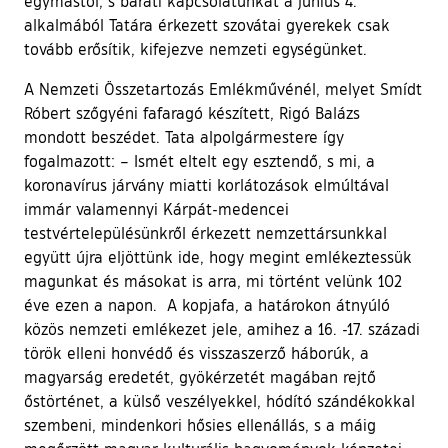
egymástól, s baráti kapcsolatunkat a június 4.
alkalmából Tatára érkezett szovátai gyerekek csak
tovább erősítik, kifejezve nemzeti egységünket.
A Nemzeti Összetartozás Emlékművénél, melyet Smídt
Róbert szőgyéni fafaragó készített, Rigó Balázs
mondott beszédet. Tata alpolgármestere így
fogalmazott: – Ismét eltelt egy esztendő, s mi, a
koronavírus járvány miatti korlátozások elmúltával
immár valamennyi Kárpát-medencei
testvértelepülésünkről érkezett nemzettársunkkal
együtt újra eljöttünk ide, hogy megint emlékeztessük
magunkat és másokat is arra, mi történt velünk 102
éve ezen a napon. A kopjafa, a határokon átnyúló
közös nemzeti emlékezet jele, amihez a 16. -17. századi
török elleni honvédő és visszaszerző háborúk, a
magyarság eredetét, gyökérzetét magában rejtő
őstörténet, a külső veszélyekkel, hódító szándékokkal
szembeni, mindenkori hősies ellenállás, s a máig