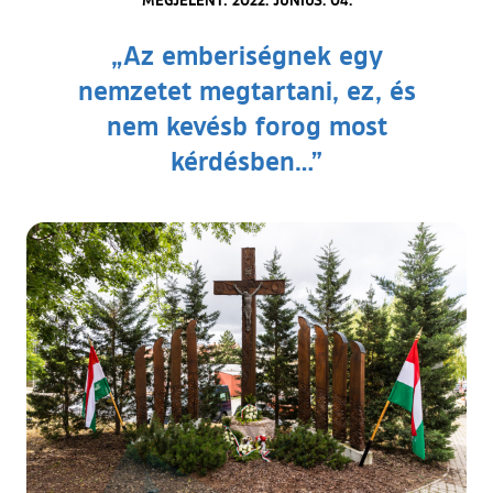
„Az emberiségnek egy
nemzetet megtartani, ez, és
nem kevésb forog most
kérdésben…”