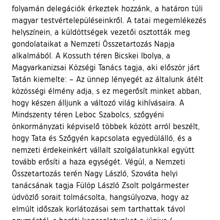
folyamán delegációk érkeztek hozzánk, a határon túli
magyar testvértelepüléseinkről. A tatai megemlékezés
helyszínein, a küldöttségek vezetői osztották meg
gondolataikat a Nemzeti Összetartozás Napja
alkalmából. A Kossuth téren Bicskei Ibolya, a
Magyarkanizsai Községi Tanács tagja, aki először járt
Tatán kiemelte: – Az ünnep lényegét az általunk átélt
közösségi élmény adja, s ez megerősít minket abban,
hogy készen álljunk a változó világ kihívásaira. A
Mindszenty téren Leboc Szabolcs, szőgyéni
önkormányzati képviselő többek között arról beszélt,
hogy Tata és Szőgyén kapcsolata egyedülálló, és a
nemzeti érdekeinkért vállalt szolgálatunkkal együtt
tovább erősíti a haza egységét. Végül, a Nemzeti
Összetartozás terén Nagy László, Szováta helyi
tanácsának tagja Fülöp László Zsolt polgármester
üdvözlő sorait tolmácsolta, hangsúlyozva, hogy az
elmúlt időszak korlátozásai sem tarthattak távol