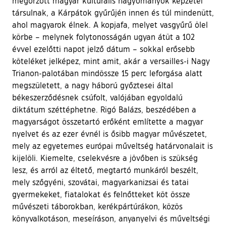
megőrzött magyar kulturális hagyományok képzetei
társulnak, a Kárpátok gyűrűjén innen és túl mindenütt,
ahol magyarok élnek. A kopjafa, melyet vasgyűrű ölel
körbe – melynek folytonosságán ugyan átüt a 102
évvel ezelőtti napot jelző dátum – sokkal erősebb
köteléket jelképez, mint amit, akár a versailles-i Nagy
Trianon-palotában mindössze 15 perc leforgása alatt
megszületett, a nagy háború győztesei által
békeszerződésnek csúfolt, valójában egyoldalú
diktátum széttéphetne. Rigó Balázs, beszédében a
magyarságot összetartó erőként említette a magyar
nyelvet és az ezer évnél is ősibb magyar művészetet,
mely az egyetemes európai műveltség határvonalait is
kijelöli. Kiemelte, cselekvésre a jövőben is szükség
lesz, és arról az éltető, megtartó munkáról beszélt,
mely szőgyéni, szovátai, magyarkanizsai és tatai
gyermekeket, fiatalokat és felnőtteket köt össze
művészeti táborokban, kerékpártúrákon, közös
könyvalkotáson, meseíráson, anyanyelvi és műveltségi