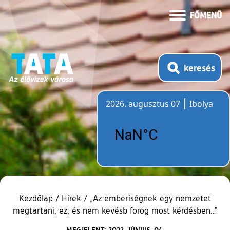
FŐMENÜ
keresés
2026. augusztus 07
Ibolya
Időjárás
Kezdőlap
/
Hírek
/
„Az emberiségnek egy nemzetet
megtartani, ez, és nem kevésb forog most kérdésben…”
MEGJELENT: 2022. JÚNIUS. 04.