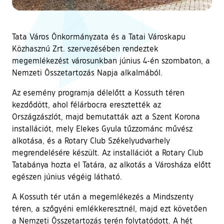
Tata Város Önkormányzata és a Tatai Városkapu
Közhasznú Zrt. szervezésében rendeztek
megemlékezést városunkban június 4-én szombaton, a
Nemzeti Összetartozás Napja alkalmából.
Az esemény programja délelőtt a Kossuth téren
kezdődött, ahol félárbocra eresztették az
Országzászlót, majd bemutatták azt a Szent Korona
installációt, mely Elekes Gyula tűzzománc művész
alkotása, és a Rotary Club Székelyudvarhely
megrendelésére készült. Az installációt a Rotary Club
Tatabánya hozta el Tatára, az alkotás a Városháza előtt
egészen június végéig látható.
A Kossuth tér után a megemlékezés a Mindszenty
téren, a szőgyéni emlékkeresztnél, majd ezt követően
a Nemzeti Összetartozás terén folytatódott. A hét