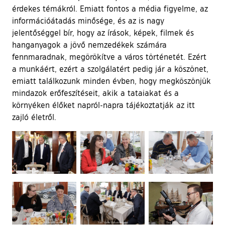
érdekes témákról. Emiatt fontos a média figyelme, az
információátadás minősége, és az is nagy
jelentőséggel bír, hogy az írások, képek, filmek és
hanganyagok a jövő nemzedékek számára
fennmaradnak, megörökítve a város történetét. Ezért
a munkáért, ezért a szolgálatért pedig jár a köszönet,
emiatt találkozunk minden évben, hogy megköszönjük
mindazok erőfeszítéseit, akik a tataiakat és a
környéken élőket napról-napra tájékoztatják az itt
zajló életről.
Ugrás a galéria utánra