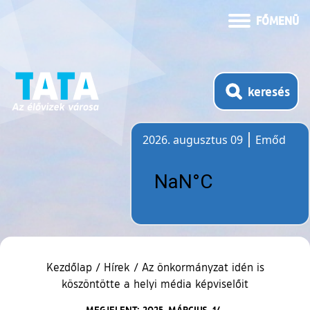
FŐMENÜ
keresés
2026. augusztus 09
Emőd
Időjárás
Kezdőlap
/
Hírek
/
Az önkormányzat idén is
köszöntötte a helyi média képviselőit
MEGJELENT: 2025. MÁRCIUS. 14.