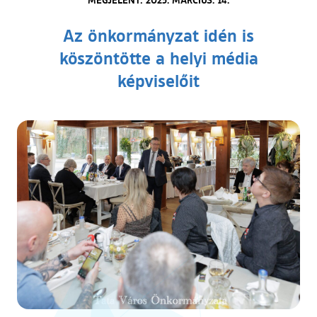
Az önkormányzat idén is
köszöntötte a helyi média
képviselőit