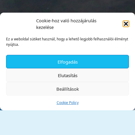
Cookie-hoz való hozzájárulás
kezelése
Ez a weboldal sütiket használ, hogy a lehető legjobb felhasználói élményt
nyújtsa.
Elfogadás
✕
Elutasítás
Beállítások
Cookie Policy
Tata Város Önkormányzata
2890 Tata, Kossuth tér 1.
Telefon:
+36 34 / 588 600
Fax:
+36 34 / 587 078