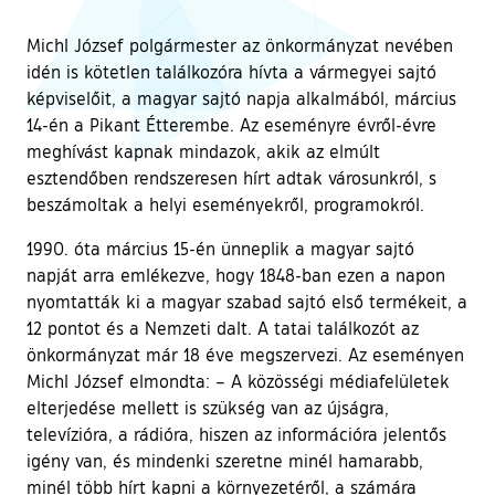
Michl József polgármester az önkormányzat nevében
idén is kötetlen találkozóra hívta a vármegyei sajtó
képviselőit, a magyar sajtó napja alkalmából, március
14-én a Pikant Étterembe. Az eseményre évről-évre
meghívást kapnak mindazok, akik az elmúlt
esztendőben rendszeresen hírt adtak városunkról, s
beszámoltak a helyi eseményekről, programokról.
1990. óta március 15-én ünneplik a magyar sajtó
napját arra emlékezve, hogy 1848-ban ezen a napon
nyomtatták ki a magyar szabad sajtó első termékeit, a
12 pontot és a Nemzeti dalt. A tatai találkozót az
önkormányzat már 18 éve megszervezi. Az eseményen
Michl József elmondta: – A közösségi médiafelületek
elterjedése mellett is szükség van az újságra,
televízióra, a rádióra, hiszen az információra jelentős
igény van, és mindenki szeretne minél hamarabb,
minél több hírt kapni a környezetéről, a számára