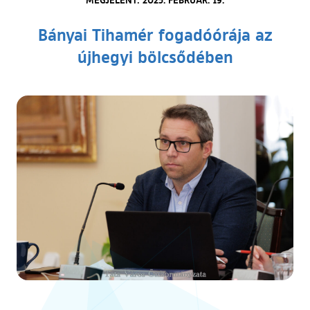
Bányai Tihamér fogadóórája az
újhegyi bölcsődében