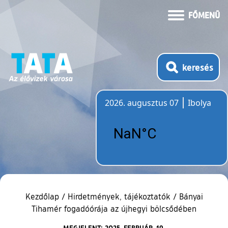
FŐMENÜ
keresés
2026. augusztus 07
Ibolya
Időjárás
Kezdőlap
/
Hirdetmények, tájékoztatók
/
Bányai
Tihamér fogadóórája az újhegyi bölcsődében
MEGJELENT: 2025. FEBRUÁR. 19.