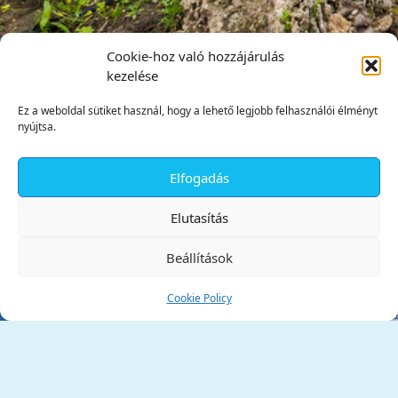
Cookie-hoz való hozzájárulás
kezelése
Ez a weboldal sütiket használ, hogy a lehető legjobb felhasználói élményt
nyújtsa.
Elfogadás
✕
Elutasítás
Beállítások
Cookie Policy
Tata Város Önkormányzata
2890 Tata, Kossuth tér 1.
Telefon:
+36 34 / 588 600
Fax:
+36 34 / 587 078