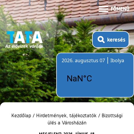
FŐMENÜ
keresés
2026. augusztus 07
Ibolya
Időjárás
Kezdőlap
/
Hirdetmények, tájékoztatók
/
Bizottsági
ülés a Városházán
MEGJELENT: 2026. JÚNIUS. 18.