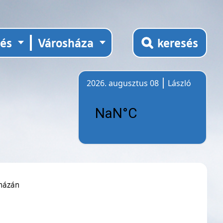
tés
Városháza
keresés
2026. augusztus 08
László
Időjárás
sházán