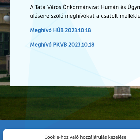
A Tata Város Önkormányzat Humán és Ügyrend
üléseire szóló meghívókat a csatolt mellékl
Meghívó HÜB 2023.10.18
Meghívó PKVB 2023.10.18
Cookie-hoz való hozzájárulás kezelése
Tata Város Önkormány