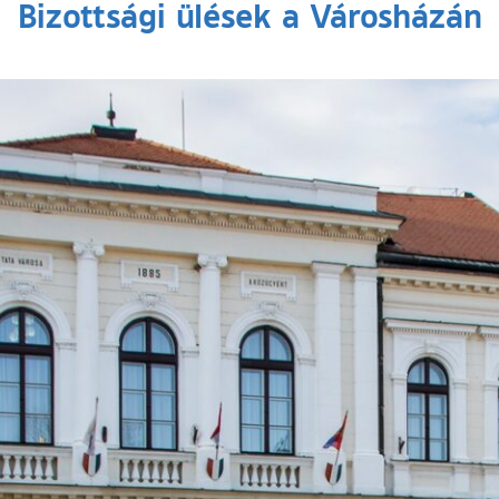
Bizottsági ülések a Városházán