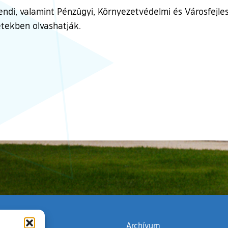
i, valamint Pénzügyi, Környezetvédelmi és Városfejlesz
etekben olvashatják.
zata
(külső hivatkozás)
Archívum