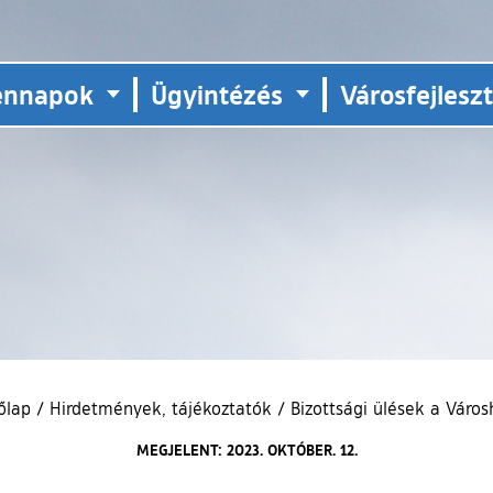
ennapok
Ügyintézés
Városfejlesz
őlap
/
Hirdetmények, tájékoztatók
/
Bizottsági ülések a Váro
MEGJELENT: 2023. OKTÓBER. 12.