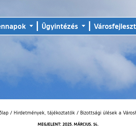
ennapok
Ügyintézés
Városfejlesz
őlap
/
Hirdetmények, tájékoztatók
/
Bizottsági ülések a Váro
MEGJELENT: 2025. MÁRCIUS. 14.