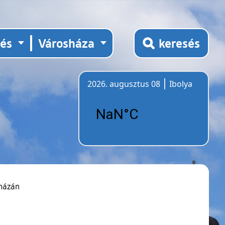
tés
Városháza
keresés
2026. augusztus 08
Ibolya
Időjárás
sházán