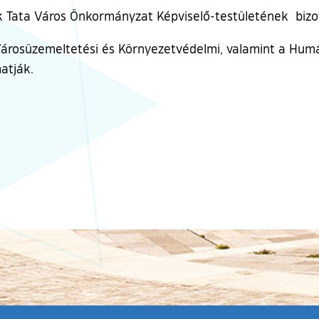
k Tata Város Önkormányzat Képviselő-testületének bizo
 Városüzemeltetési és Környezetvédelmi, valamint a Humá
atják.