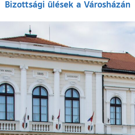
Bizottsági ülések a Városházán