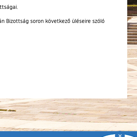
ttságai.
n Bizottság soron következő üléseire szóló
✕