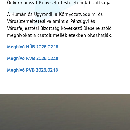
Önkormányzat Képviselő-testületének bizottságai.
A Humán és Ügyrendi, a Környezetvédelmi és
Városüzemeltetési valamint a Pénzügyi és
Városfejlesztési Bizottság következő üléseire szóló
meghívókat a csatolt mellékletekben olvashatják.
Meghívó HÜB 2026.02.18
Meghívó KVB 2026.02.18
Meghívó PVB 2026.02.18