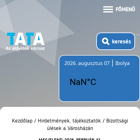
FŐMENÜ
keresés
2026. augusztus 07
Ibolya
Időjárás
Kezdőlap
/
Hirdetmények, tájékoztatók
/
Bizottsági
ülések a Városházán
MEGJELENT: 2026. FEBRUÁR. 13.