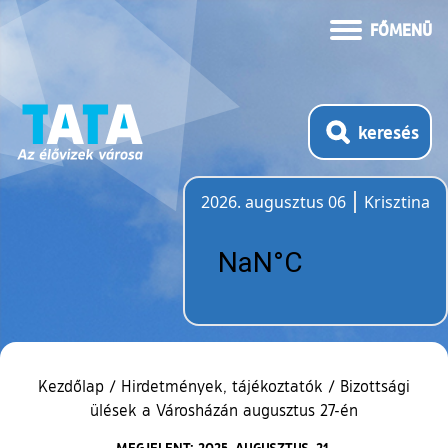
FŐMENÜ
keresés
2026. augusztus 06
Krisztina
Időjárás
Kezdőlap
/
Hirdetmények, tájékoztatók
/
Bizottsági
ülések a Városházán augusztus 27-én
MEGJELENT: 2025. AUGUSZTUS. 21.