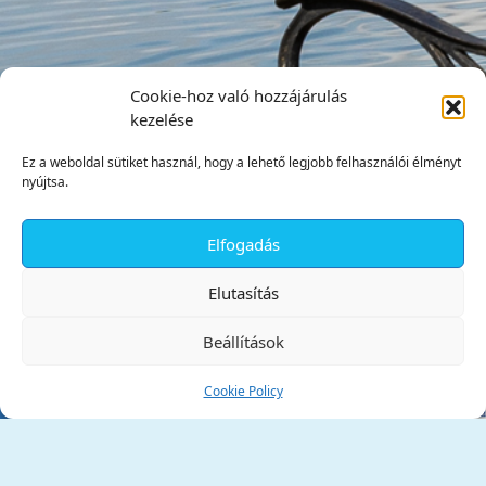
Cookie-hoz való hozzájárulás
kezelése
Ez a weboldal sütiket használ, hogy a lehető legjobb felhasználói élményt
nyújtsa.
Elfogadás
✕
Elutasítás
Beállítások
Cookie Policy
Tata Város Önkormányzata
2890 Tata, Kossuth tér 1.
Telefon:
+36 34 / 588 600