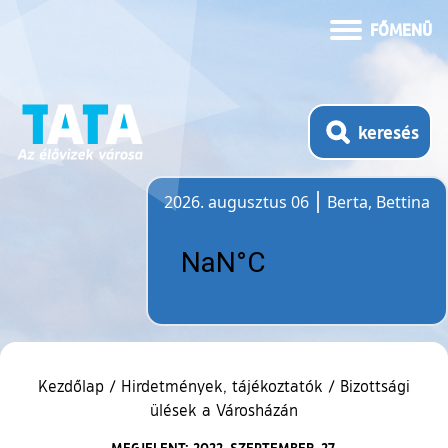
FŐMENÜ
keresés
2026. augusztus 06
Berta, Bettina
Időjárás
Kezdőlap
/
Hirdetmények, tájékoztatók
/
Bizottsági
ülések a Városházán
MEGJELENT: 2022. SZEPTEMBER. 27.