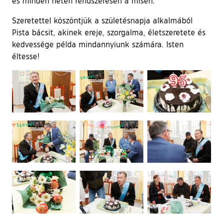
és minden héten rendszeresen a misén.
Szeretettel köszöntjük a születésnapja alkalmából
Pista bácsit, akinek ereje, szorgalma, életszeretete és
kedvessége példa mindannyiunk számára. Isten
éltesse!
Ugrás a galéria utánra