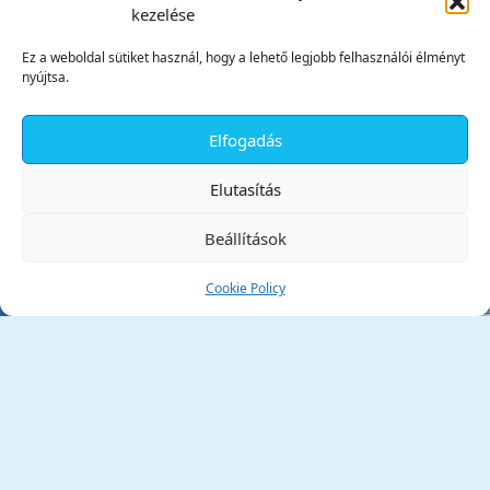
kezelése
Ez a weboldal sütiket használ, hogy a lehető legjobb felhasználói élményt
nyújtsa.
Elfogadás
✕
Elutasítás
Beállítások
Cookie Policy
Tata Város Önkormányzata
2890 Tata, Kossuth tér 1.
Telefon:
+36 34 / 588 600
Fax:
+36 34 / 587 078
Email:
ph@tata.hu
(külső hivatkozás)
Archívum
Díjaink