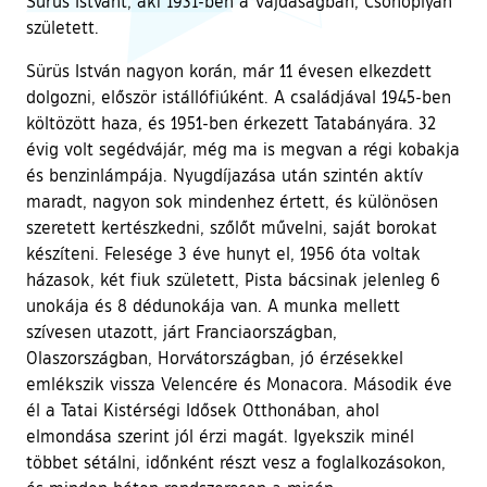
Sürüs Istvánt, aki 1931-ben a Vajdaságban, Csonoplyán
született.
Sürüs István nagyon korán, már 11 évesen elkezdett
dolgozni, először istállófiúként. A családjával 1945-ben
költözött haza, és 1951-ben érkezett Tatabányára. 32
évig volt segédvájár, még ma is megvan a régi kobakja
és benzinlámpája. Nyugdíjazása után szintén aktív
maradt, nagyon sok mindenhez értett, és különösen
szeretett kertészkedni, szőlőt művelni, saját borokat
készíteni. Felesége 3 éve hunyt el, 1956 óta voltak
házasok, két fiuk született, Pista bácsinak jelenleg 6
unokája és 8 dédunokája van. A munka mellett
szívesen utazott, járt Franciaországban,
Olaszországban, Horvátországban, jó érzésekkel
emlékszik vissza Velencére és Monacora. Második éve
él a Tatai Kistérségi Idősek Otthonában, ahol
elmondása szerint jól érzi magát. Igyekszik minél
többet sétálni, időnként részt vesz a foglalkozásokon,