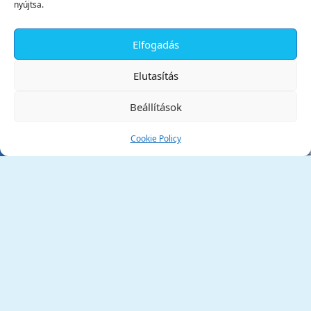
nyújtsa.
Elfogadás
✕
Elutasítás
Beállítások
Cookie Policy
Tata Város Önkormányzata
2890 Tata, Kossuth tér 1.
Telefon:
+36 34 / 588 600
Fax:
+36 34 / 587 078
Email:
ph@tata.hu
(külső hivatkozás)
Archívum
Díjaink
Adatvédelmi nyilatkozat
Akadálymentesítési nyilatkozat