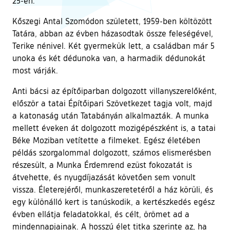
25-én.
Kőszegi Antal Szomódon született, 1959-ben költözött
Tatára, abban az évben házasodtak össze feleségével,
Terike nénivel. Két gyermekük lett, a családban már 5
unoka és két dédunoka van, a harmadik dédunokát
most várják.
Anti bácsi az építőiparban dolgozott villanyszerelőként,
először a tatai Építőipari Szövetkezet tagja volt, majd
a katonaság után Tatabányán alkalmazták. A munka
mellett éveken át dolgozott mozigépészként is, a tatai
Béke Moziban vetítette a filmeket. Egész életében
példás szorgalommal dolgozott, számos elismerésben
részesült, a Munka Érdemrend ezüst fokozatát is
átvehette, és nyugdíjazását követően sem vonult
vissza. Életerejéről, munkaszeretetéről a ház körüli, és
egy különálló kert is tanúskodik, a kertészkedés egész
évben ellátja feladatokkal, és célt, örömet ad a
mindennapjainak. A hosszú élet titka szerinte az, ha