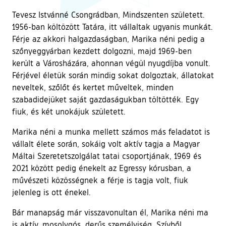
Tevesz Istvánné Csongrádban, Mindszenten született.
1956-ban költözött Tatára, itt vállaltak ugyanis munkát.
Férje az akkori halgazdaságban, Marika néni pedig a
szőnyeggyárban kezdett dolgozni, majd 1969-ben
került a Városházára, ahonnan végül nyugdíjba vonult.
Férjével életük során mindig sokat dolgoztak, állatokat
neveltek, szőlőt és kertet műveltek, minden
szabadidejüket saját gazdaságukban töltötték. Egy
fiuk, és két unokájuk született.
Marika néni a munka mellett számos más feladatot is
vállalt élete során, sokáig volt aktív tagja a Magyar
Máltai Szeretetszolgálat tatai csoportjának, 1969 és
2021 között pedig énekelt az Egressy kórusban, a
művészeti közösségnek a férje is tagja volt, fiuk
jelenleg is ott énekel.
Bár manapság már visszavonultan él, Marika néni ma
is aktív, mosolygós, derűs személyiség. Szívből