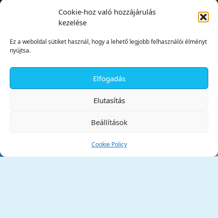
Cookie-hoz való hozzájárulás
kezelése
Ez a weboldal sütiket használ, hogy a lehető legjobb felhasználói élményt
nyújtsa.
Elfogadás
✕
Elutasítás
Beállítások
Cookie Policy
Tata Város Önkormányzata
2890 Tata, Kossuth tér 1.
Telefon:
+36 34 / 588 600
Fax:
+36 34 / 587 078
Email:
ph@tata.hu