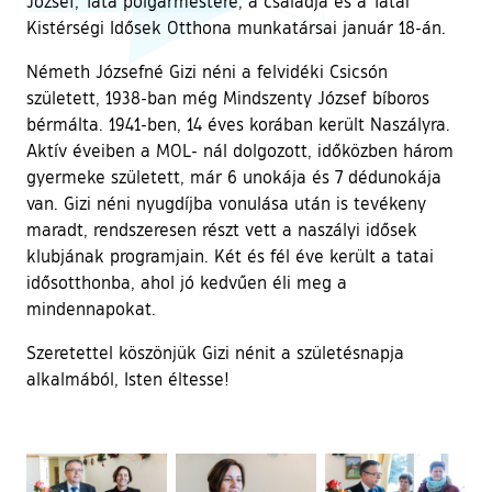
József, Tata polgármestere, a családja és a Tatai
Kistérségi Idősek Otthona munkatársai január 18-án.
Németh Józsefné Gizi néni a felvidéki Csicsón
született, 1938-ban még Mindszenty József bíboros
bérmálta. 1941-ben, 14 éves korában került Naszályra.
Aktív éveiben a MOL- nál dolgozott, időközben három
gyermeke született, már 6 unokája és 7 dédunokája
van. Gizi néni nyugdíjba vonulása után is tevékeny
maradt, rendszeresen részt vett a naszályi idősek
klubjának programjain. Két és fél éve került a tatai
idősotthonba, ahol jó kedvűen éli meg a
mindennapokat.
Szeretettel köszönjük Gizi nénit a születésnapja
alkalmából, Isten éltesse!
Ugrás a galéria utánra