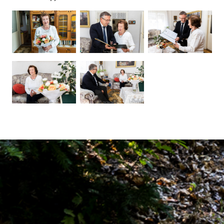
Ugrás a galéria utánra