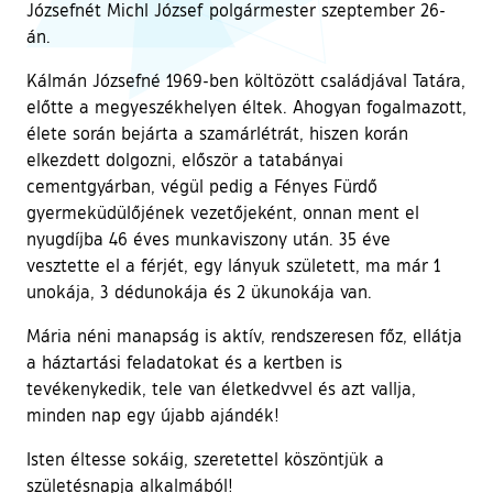
Józsefnét Michl József polgármester szeptember 26-
án.
Kálmán Józsefné 1969-ben költözött családjával Tatára,
előtte a megyeszékhelyen éltek. Ahogyan fogalmazott,
élete során bejárta a szamárlétrát, hiszen korán
elkezdett dolgozni, először a tatabányai
cementgyárban, végül pedig a Fényes Fürdő
gyermeküdülőjének vezetőjeként, onnan ment el
nyugdíjba 46 éves munkaviszony után. 35 éve
vesztette el a férjét, egy lányuk született, ma már 1
unokája, 3 dédunokája és 2 ükunokája van.
Mária néni manapság is aktív, rendszeresen főz, ellátja
a háztartási feladatokat és a kertben is
tevékenykedik, tele van életkedvvel és azt vallja,
minden nap egy újabb ajándék!
Isten éltesse sokáig, szeretettel köszöntjük a
születésnapja alkalmából!