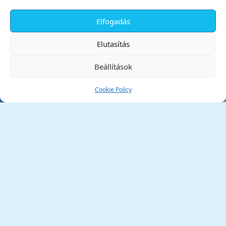
Elfogadás
✕
Elutasítás
Beállítások
Cookie Policy
Tata Város Önkormányzata
2890 Tata, Kossuth tér 1.
Telefon:
+36 34 / 588 600
Fax:
+36 34 / 587 078
Email:
ph@tata.hu
(külső hivatkozás)
Archívum
Díjaink
Adatvédelmi nyilatkozat
Akadálymentesítési nyilatkozat
Pályázatok