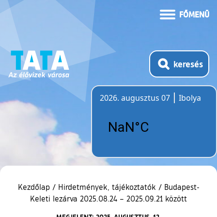
FŐMENÜ
keresés
2026. augusztus 07
Ibolya
Időjárás
Kezdőlap
/
Hirdetmények, tájékoztatók
/
Budapest-
Keleti lezárva 2025.08.24 – 2025.09.21 között
MEGJELENT: 2025. AUGUSZTUS. 12.