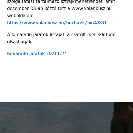
szolgáltatást tartalmazó sztrájkmenetrendet, amit
december 08-án közzé tett a www.volanbusz.hu
weboldalon:
(külső hivat
https://www.volanbusz.hu/hu/hirek/hir/41831
A kimaradó járatok listáját, a csatolt mellékletben
olvashatják.
Kimaradó járatok 2023.12.11.