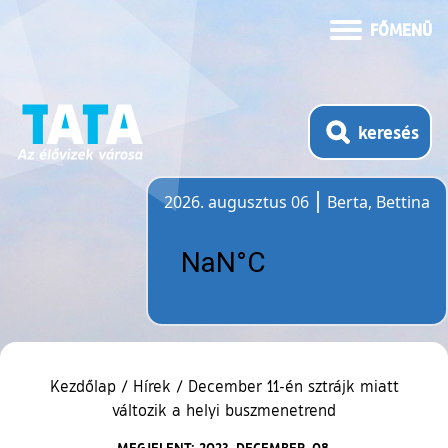
FŐMENÜ
keresés
2026. augusztus 06
Berta, Bettina
Időjárás
Kezdőlap
/
Hírek
/
December 11-én sztrájk miatt
változik a helyi buszmenetrend
MEGJELENT: 2023. DECEMBER. 08.