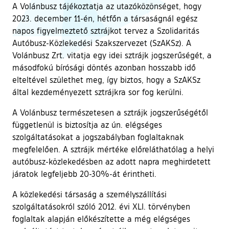
A Volánbusz tájékoztatja az utazóközönséget, hogy
2023. december 11-én, hétfőn a társaságnál egész
napos figyelmeztető sztrájkot tervez a Szolidaritás
Autóbusz-Közlekedési Szakszervezet (SzAKSz). A
Volánbusz Zrt. vitatja egy idei sztrájk jogszerűségét, a
másodfokú bírósági döntés azonban hosszabb idő
elteltével születhet meg, így biztos, hogy a SzAKSz
által kezdeményezett sztrájkra sor fog kerülni.
A Volánbusz természetesen a sztrájk jogszerűségétől
függetlenül is biztosítja az ún. elégséges
szolgáltatásokat a jogszabályban foglaltaknak
megfelelően. A sztrájk mértéke előreláthatólag a helyi
autóbusz-közlekedésben az adott napra meghirdetett
járatok legfeljebb 20-30%-át érintheti.
A közlekedési társaság a személyszállítási
szolgáltatásokról szóló 2012. évi XLI. törvényben
foglaltak alapján előkészítette a még elégséges