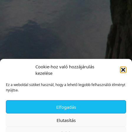
Cookie-hoz való hozzájárulás
kezelése
Ez a weboldal sütiket használ, hogy a lehető legjobb felhasználói élményt
nyújtsa.
Elfogadás
✕
Elutasítás