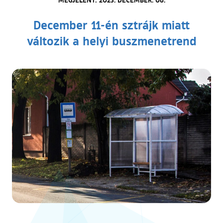
December 11-én sztrájk miatt
változik a helyi buszmenetrend