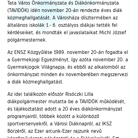
Tata Város Önkormányzata és Diákönkormányzata
(TAVIDÖK) idén november 20-án rendezte éves diák
közmeghallgatását. A Városháza dísztermében az
általános iskolák 1.- 6. osztályos diákjai tették fel
kérdéseiket, és mondták el javaslataikat Michl József
polgármesternek.
Az ENSZ Közgyűlése 1989. november 20-án fogadta el
a Gyermekjogi Egyezményt, így azóta november 20. a
Gyermekjogok Világnapja, és ebből az alkalomból az
önkormányzat minden év novemberében megszervezi
a diák közmeghallgatást.
Az idei találkozón először Risóczki Lilla
diákpolgármester mutatta be a TAVIDÖK működését,
és tájékoztatást adott a 20 éves diákönkormányzat
programjairól, többek között a különböző
sportversenyekről, a Városi Diáknapról, az IKSZ
Börzéről, az Ezer arcunk-Ezer rajzunk nevű