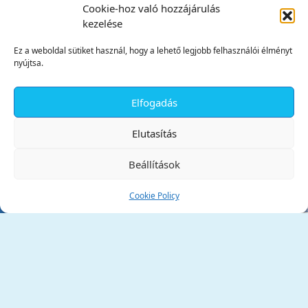
Cookie-hoz való hozzájárulás
kezelése
Ez a weboldal sütiket használ, hogy a lehető legjobb felhasználói élményt
nyújtsa.
Elfogadás
✕
Elutasítás
Beállítások
Cookie Policy
Tata Város Önkormányzata
2890 Tata, Kossuth tér 1.
Telefon:
+36 34 / 588 600
Fax:
+36 34 / 587 078
Email:
ph@tata.hu
(külső hivatkozás)
Archívum