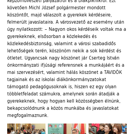
képzőművészeti pályázatról és a Diákpiknikről. Ezt
követően Michl József polgármester mondott
köszöntőt, majd válaszolt a gyerekek kérdéseire,
felmerült javaslataira. A városvezető az esemény után
úgy nyilatkozott: – Nagyon okos kérdéseik voltak ma a
gyerekeknek, elsősorban a közlekedés és
közlekedésbiztonság, valamint a városi szabadidős
lehetőségek terén, köszönöm nekik a sok kérdést és
ötletet. Ugyancsak nagy köszönet jár Cserteg István
önkormányzati ifjúsági referensnek a munkájáért és a
mai szervezésért, valamint hálás köszönet a TAVIDÖK
tagjainak és az iskolai diákönkormányzatokat
támogató pedagógusoknak is, hiszen ez egy olyan
többletfeladat számukra, amelynek során átadják a
gyerekeknek, hogy hogyan kell közösségben élnünk,
bekapcsolódnunk a közös munkába és javaslatokat
megfogalmaznunk.
Ugrás a galéria utánra