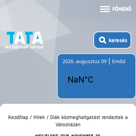
FŐMENÜ
keresés
2026. augusztus 09
Emőd
Időjárás
Kezdőlap
/
Hírek
/
Diák közmeghallgatást rendeztek a
Városházán
MEGJELENT: 2025. NOVEMBER. 20.