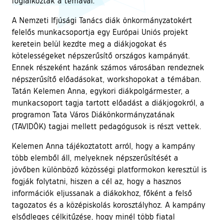
foglalkoztak a témával.
A Nemzeti Ifjúsági Tanács diák önkormányzatokért
felelős munkacsoportja egy Európai Uniós projekt
keretein belül kezdte meg a diákjogokat és
kötelességeket népszerűsítő országos kampányát.
Ennek részeként hazánk számos városában rendeznek
népszerűsítő előadásokat, workshopokat a témában.
Tatán Kelemen Anna, egykori diákpolgármester, a
munkacsoport tagja tartott előadást a diákjogokról, a
programon Tata Város Diákönkormányzatának
(TAVIDÖK) tagjai mellett pedagógusok is részt vettek.
Kelemen Anna tájékoztatott arról, hogy a kampány
több elemből áll, melyeknek népszerűsítését a
jövőben különböző közösségi platformokon keresztül is
fogják folytatni, hiszen a cél az, hogy a hasznos
információk eljussanak a diákokhoz, főként a felső
tagozatos és a középiskolás korosztályhoz. A kampány
elsődleges célkitűzése, hogy minél több fiatal