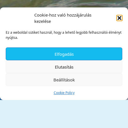
Cookie-hoz való hozzájárulás
kezelése
Ez a weboldal sütiket használ, hogy a lehető legjobb felhasználói élményt
nyújtsa.
Elfogadás
✕
Elutasítás
Beállítások
Cookie Policy
Tata Város Önkormányzata
2890 Tata, Kossuth tér 1.
Telefon:
+36 34 / 588 600
Fax:
+36 34 / 587 078