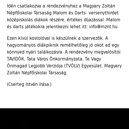
Idén csatlakozva a rendezvényhez a Magyary Zoltán
Népfőiskolai Társaság Malom és Darts- versenythirdet
középiskolás diákok részére, értékes díjazással. Malom
és darts játékokra jelentkezni lehet itt: info@mznt.hu
Ezen kívül kostolóval is készülnek a szervezők. A
hagyományos diákpiknik remélhetőleg jó okot ad egy
könnyed nyári találkozásra. A rendezvény megvalósítói:
TAVIDÖK, Tata Város Önkormányzata, Te Vagy
Önmagad Legjobb Verziója (TVÖLV) Egyesület, Magyary
Zoltán Népfőiskolai Társaság.
(Cserteg István írása.)