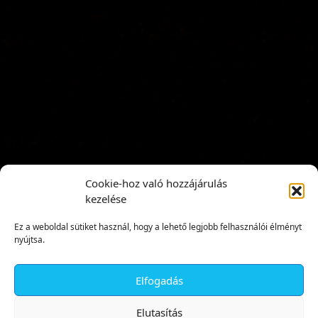
Cookie-hoz való hozzájárulás
kezelése
Ez a weboldal sütiket használ, hogy a lehető legjobb felhasználói élményt
nyújtsa.
Elfogadás
✕
Elutasítás