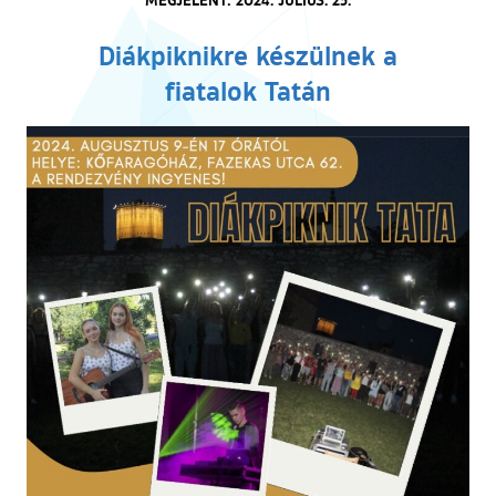
Diákpiknikre készülnek a
fiatalok Tatán