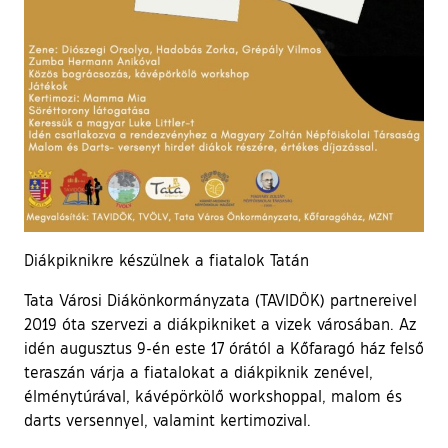
Diákpiknikre készülnek a fiatalok Tatán
Tata Városi Diákönkormányzata (TAVIDÖK) partnereivel
2019 óta szervezi a diákpikniket a vizek városában. Az
idén augusztus 9-én este 17 órától a Kőfaragó ház felső
teraszán várja a fiatalokat a diákpiknik zenével,
élménytúrával, kávépörkölő workshoppal, malom és
darts versennyel, valamint kertimozival.