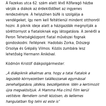
A Fazekas utca 62. szám alatt lévő Kőfaragó házba
várják a diákok az érdeklődőket az ingyenes
rendezvényre. A helyszínen büfé is szolgálja a
vendégeket, így nem kell feltétlenül mindent otthonról
hozni. A piknik ideje alatt a házigazdák megnyitják a
söréttornyot a fiataloknak egy látogatásra. A zenéről a
Peron Tehetségközpont fiatal művészei fognak
gondoskodni. Fellépnek: Hadobás Zorka, Diószegi
Orsolya és Grépály Vilmos. Közös zumbára lesz
lehetőség Hermann Anikóval.
Ködmön Kristóf diákpolgármester:
„
A diákpiknik alkalmas arra, hogy a tatai fiatalok a
legszebb környezetben találkozzanak egymással
zenehallgatásra, játékra, beszélgetésre. Idén a kertimozit
újra megvalósítjuk. A Mamma Mia című film kerül
vetítésre. Remélem ismét közösen, és kellemes
hangulatban fog telni ez este is”