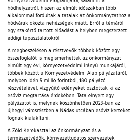
Környezetvédelmi Programjáról, valamint a
hódhelyzetről, hiszen az elmúlt időszakban több
alkalommal fordultak a tataiak az önkormányzathoz a
hódvárak okozta nehézségek miatt. Erről a témáról
egy szakértő tartott előadást a helyben megszerzett
eddigi tapasztalatokról.
A megbeszélésen a résztvevők többek között egy
összefoglalót is megismerhettek az önkormányzat
elmúlt egy évi, környezetvédelmi irányú munkájáról,
többek között a Környezetvédelmi Alap pályázatáról,
melyben idén 5 millió forintból, 180 pályázó
részvételével, vízgyűjtő edényeket osztottak ki az
esővíz megtartása érdekében. Tata elnyert egy
pályázatot is, melynek köszönhetően 2023-ban az
újhegyi városrészben a Nádas utcában esővíz kerteket
fognak kialakítani.
A Zöld Kerekasztal az önkormányzat és a
természetvédők, környezettudatos szervezetek