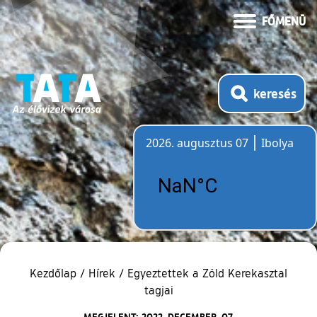
FŐMENÜ
keresés
2026. augusztus 07
Ibolya
Időjárás
Kezdőlap
/
Hírek
/
Egyeztettek a Zöld Kerekasztal
tagjai
MEGJELENT: 2022. DECEMBER. 07.