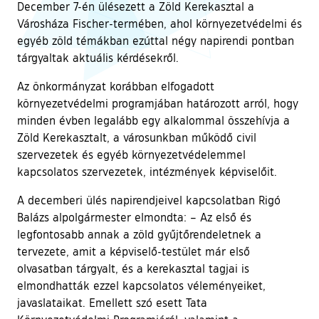
December 7-én ülésezett a Zöld Kerekasztal a
Városháza Fischer-termében, ahol környezetvédelmi és
egyéb zöld témákban ezúttal négy napirendi pontban
tárgyaltak aktuális kérdésekről.
Az önkormányzat korábban elfogadott
környezetvédelmi programjában határozott arról, hogy
minden évben legalább egy alkalommal összehívja a
Zöld Kerekasztalt, a városunkban működő civil
szervezetek és egyéb környezetvédelemmel
kapcsolatos szervezetek, intézmények képviselőit.
A decemberi ülés napirendjeivel kapcsolatban Rigó
Balázs alpolgármester elmondta: – Az első és
legfontosabb annak a zöld gyűjtőrendeletnek a
tervezete, amit a képviselő-testület már első
olvasatban tárgyalt, és a kerekasztal tagjai is
elmondhatták ezzel kapcsolatos véleményeiket,
javaslataikat. Emellett szó esett Tata