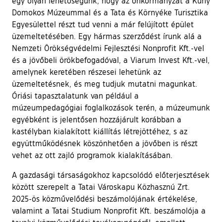
egy olyan lehetőségünk, hogy az önkormányzat a Kuny
Domokos Múzeummal és a Tata és Környéke Turisztika
Egyesülettel részt tud venni a már felújított épület
üzemeltetésében. Egy hármas szerződést írunk alá a
Nemzeti Örökségvédelmi Fejlesztési Nonprofit Kft.-vel
és a jövőbeli örökbefogadóval, a Viarum Invest Kft.-vel,
amelynek keretében részesei lehetünk az
üzemeltetésnek, és meg tudjuk mutatni magunkat.
Óriási tapasztalatunk van például a
múzeumpedagógiai foglalkozások terén, a múzeumunk
egyébként is jelentősen hozzájárult korábban a
kastélyban kialakított kiállítás létrejöttéhez, s az
együttműködésnek köszönhetően a jövőben is részt
vehet az ott zajló programok kialakításában.
A gazdasági társaságokhoz kapcsolódó előterjesztések
között szerepelt a Tatai Városkapu Közhasznú Zrt.
2025-ös közművelődési beszámolójának értékelése,
valamint a Tatai Studium Nonprofit Kft. beszámolója a