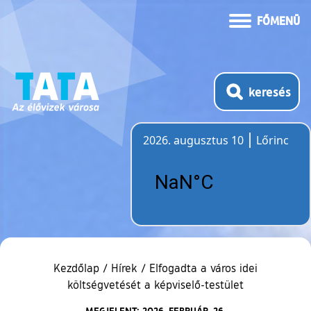
FŐMENÜ
keresés
2026. augusztus 10
Lőrinc
Időjárás
Kezdőlap
/
Hírek
/
Elfogadta a város idei
költségvetését a képviselő-testület
MEGJELENT: 2026. FEBRUÁR. 26.