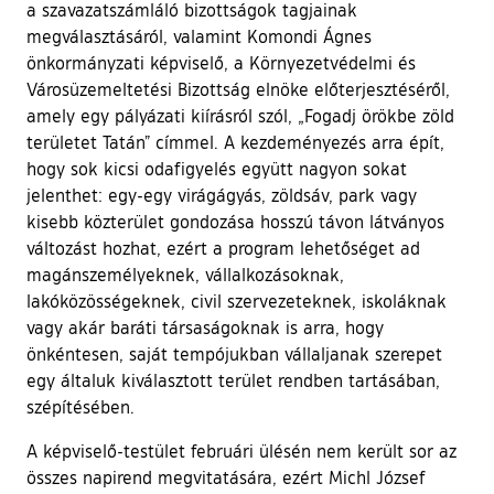
a szavazatszámláló bizottságok tagjainak
megválasztásáról, valamint Komondi Ágnes
önkormányzati képviselő, a Környezetvédelmi és
Városüzemeltetési Bizottság elnöke előterjesztéséről,
amely egy pályázati kiírásról szól, „Fogadj örökbe zöld
területet Tatán” címmel. A kezdeményezés arra épít,
hogy sok kicsi odafigyelés együtt nagyon sokat
jelenthet: egy-egy virágágyás, zöldsáv, park vagy
kisebb közterület gondozása hosszú távon látványos
változást hozhat, ezért a program lehetőséget ad
magánszemélyeknek, vállalkozásoknak,
lakóközösségeknek, civil szervezeteknek, iskoláknak
vagy akár baráti társaságoknak is arra, hogy
önkéntesen, saját tempójukban vállaljanak szerepet
egy általuk kiválasztott terület rendben tartásában,
szépítésében.
A képviselő-testület februári ülésén nem került sor az
összes napirend megvitatására, ezért Michl József