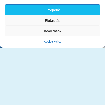
Elfogadás
✕
Elutasítás
Beállítások
Cookie Policy
Tata Város Önkormányzata
2890 Tata, Kossuth tér 1.
Telefon:
+36 34 / 588 600
Fax:
+36 34 / 587 078
Email:
ph@tata.hu
(külső hivatkozás)
Archívum
Díjaink
Adatvédelmi nyilatkozat
Akadálymentesítési nyilatkozat
Pályázatok