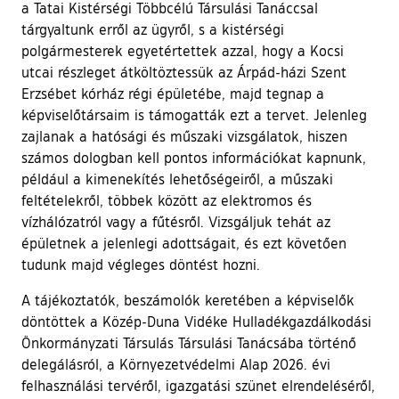
a Tatai Kistérségi Többcélú Társulási Tanáccsal
tárgyaltunk erről az ügyről, s a kistérségi
polgármesterek egyetértettek azzal, hogy a Kocsi
utcai részleget átköltöztessük az Árpád-házi Szent
Erzsébet kórház régi épületébe, majd tegnap a
képviselőtársaim is támogatták ezt a tervet. Jelenleg
zajlanak a hatósági és műszaki vizsgálatok, hiszen
számos dologban kell pontos információkat kapnunk,
például a kimenekítés lehetőségeiről, a műszaki
feltételekről, többek között az elektromos és
vízhálózatról vagy a fűtésről. Vizsgáljuk tehát az
épületnek a jelenlegi adottságait, és ezt követően
tudunk majd végleges döntést hozni.
A tájékoztatók, beszámolók keretében a képviselők
döntöttek a Közép-Duna Vidéke Hulladékgazdálkodási
Önkormányzati Társulás Társulási Tanácsába történő
delegálásról, a Környezetvédelmi Alap 2026. évi
felhasználási tervéről, igazgatási szünet elrendeléséről,