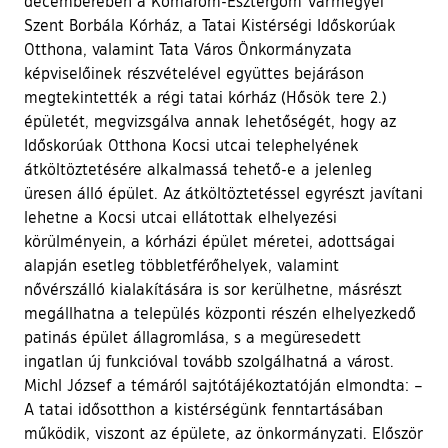
decemberében a Komárom-Esztergom Vármegyei
Szent Borbála Kórház, a Tatai Kistérségi Időskorúak
Otthona, valamint Tata Város Önkormányzata
képviselőinek részvételével együttes bejáráson
megtekintették a régi tatai kórház (Hősök tere 2.)
épületét, megvizsgálva annak lehetőségét, hogy az
Időskorúak Otthona Kocsi utcai telephelyének
átköltöztetésére alkalmassá tehető-e a jelenleg
üresen álló épület. Az átköltöztetéssel egyrészt javítani
lehetne a Kocsi utcai ellátottak elhelyezési
körülményein, a kórházi épület méretei, adottságai
alapján esetleg többletférőhelyek, valamint
nővérszálló kialakítására is sor kerülhetne, másrészt
megállhatna a település központi részén elhelyezkedő
patinás épület állagromlása, s a megüresedett
ingatlan új funkcióval tovább szolgálhatná a várost.
Michl József a témáról sajtótájékoztatóján elmondta: –
A tatai idősotthon a kistérségünk fenntartásában
működik, viszont az épülete, az önkormányzati. Először