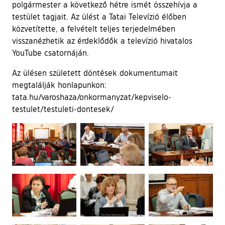
polgármester a következő hétre ismét összehívja a
testület tagjait. Az ülést a Tatai Televízió élőben
közvetítette, a felvételt teljes terjedelmében
visszanézhetik az érdeklődők a televízió hivatalos
YouTube csatornáján.
Az ülésen született döntések dokumentumait
megtalálják honlapunkon:
tata.hu/varoshaza/onkormanyzat/kepviselo-
testulet/testuleti-dontesek/
Ugrás a galéria utánra