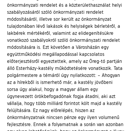
önkormányzati rendelet és a közterülethasználat helyi
szabályozásáról szóló önkormányzati rendelet
módosításáról, illetve sor került az önkormányzat
tulajdonában lévő lakások és helyiségek bérletéről, a
lakbérek mértékéről, valamint az elidegenítésükre
vonatkozó szabályokról szóló önkormányzati rendelet
módosítására is. Ezt követően a Városházán egy
együttműködési megállapodással kapcsolatos
előterjesztésről egyeztettek, amely az Öreg-tó partján
álló Esterházy-kastély működtetésére vonatkozik. Tata
polgármestere a témáról úgy nyilatkozott: – Ahogyan
az a hírekből is ismerhető már, a kastély jövőbeni
sorsa úgy alakul, hogy a magyar állam egy
úgynevezett örökbefogadónak fogja átadni, aki azt
vállalja, hogy több milliárd forintot költ majd a kastély
felújítására. Ez nagy előrelépés, hiszen az
önkormányzatnak nincsen pénze egy ilyen volumenű
fejlesztésre. Ennek a folyamatnak a során van azonban