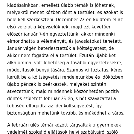
kiadásainkban, emellett újabb témák is jöhetnek,
melyekről menet közben dönt a testület, és azokat is
bele kell szerkeszteni. December 22-én küldtem el az
első verziót a képviselőknek, majd ezt követően
először január 7-én egyeztettünk, akkor mindenki
elmondhatta a véleményét, és javaslatokat tehetett.
Január végén beterjesztettük a költségvetést, de
akkor nem fogadta el a testület. Ezután újabb két
alkalommal volt lehetőség a további egyeztetésekre,
módosítások benyújtására. Számos változtatás, kérés
került be a költségvetési rendeletünkbe és időközben
újabb pénzek is beérkeztek, melyeket szintén
átvezettünk, majd mindennek köszönhetően pozitív
döntés született február 25-én, s hét szavazattal a
többség elfogadta az idei költségvetést, így
biztonságban mehetünk tovább, és működhet a város.
A februári ülés témái között tárgyaltak a gyermekek
védelmét szolgáló ellátások helyi szabályairól szóló