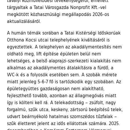
tavalyi közművelődési tevékenységéről, emellett
tárgyaltak a Tatai Városgazda Nonprofit Kft.-vel
megkötött közhasznúsági megállapodás 2026-os
aktualizálásáról.
A humán témák sorában a Tatai Kistérségi Időskorúak
Otthona Kocsi utcai telephelyének kiváltásáról is
egyeztettek. A telephelyen az akadálymentesítés nem
oldható meg, lift építése épületen belül nem
lehetséges, a belső alaprajzi-szerkezeti kialakítás nem
alkalmas az akadálymentes átalakításra a fürdő, a
WC-k és a folyosók esetében sem. A szobák mérete
miatt jelenleg 5-6-7 fő is tartózkodik egy szobában. Az
épületegyüttes gazdaságosan nem alakítható,
fejleszthető tovább, azonban az állagmegóvás miatt
így is költeni kell rá. A telekadottság – zsúfolt, nagy
forgalmú, szűk utca, keskeny, zártsorú beépítésű telek,
udvart beárnyékoló hatalmas szomszédos tűzfalak –
szűk életteret jelent az idős ellátottak számára. 2025.