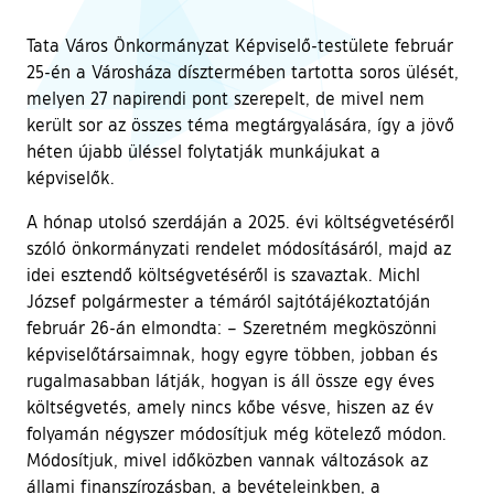
Tata Város Önkormányzat Képviselő-testülete február
25-én a Városháza dísztermében tartotta soros ülését,
melyen 27 napirendi pont szerepelt, de mivel nem
került sor az összes téma megtárgyalására, így a jövő
héten újabb üléssel folytatják munkájukat a
képviselők.
A hónap utolsó szerdáján a 2025. évi költségvetéséről
szóló önkormányzati rendelet módosításáról, majd az
idei esztendő költségvetéséről is szavaztak. Michl
József polgármester a témáról sajtótájékoztatóján
február 26-án elmondta: – Szeretném megköszönni
képviselőtársaimnak, hogy egyre többen, jobban és
rugalmasabban látják, hogyan is áll össze egy éves
költségvetés, amely nincs kőbe vésve, hiszen az év
folyamán négyszer módosítjuk még kötelező módon.
Módosítjuk, mivel időközben vannak változások az
állami finanszírozásban, a bevételeinkben, a