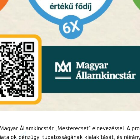
a Magyar Államkincstár „Mesterecset” elnevezéssel. A pr
fiatalok pénzügyi tudatosságának kialakítását, és ráirán