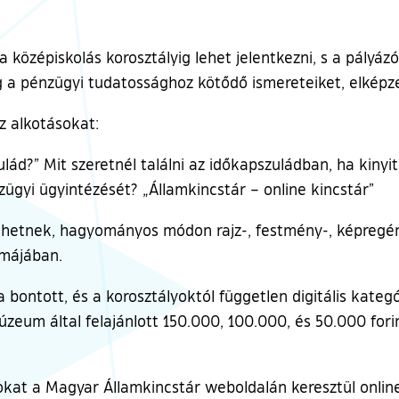
a középiskolás korosztályig lehet jelentkezni, s a pályá
a pénzügyi tudatossághoz kötődő ismereteiket, elképze
z alkotásokat:
lád?” Mit szeretnél találni az időkapszuládban, ha kinyi
ügyi ügyintézését? „Államkincstár – online kincstár”
hetnek, hagyományos módon rajz-, festmény-, képregény-,
ormájában.
bontott, és a korosztályoktól független digitális kateg
zeum által felajánlott 150.000, 100.000, és 50.000 for
sokat a Magyar Államkincstár weboldalán keresztül onlin