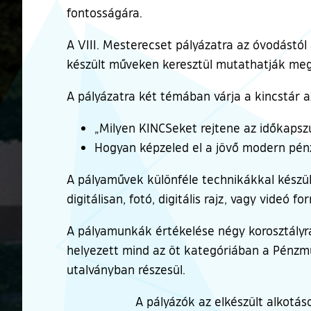
fontosságára.
A VIII. Mesterecset pályázatra az óvodástól 
készült műveken keresztül mutathatják meg 
A pályázatra két témában várja a kincstár a
„Milyen KINCSeket rejtene az időkapszu
Hogyan képzeled el a jövő modern pénz
A pályaművek különféle technikákkal készül
digitálisan, fotó, digitális rajz, vagy videó f
A pályamunkák értékelése négy korosztályra 
helyezett mind az öt kategóriában a Pénzmú
utalványban részesül.
A pályázók az elkészült alkotá