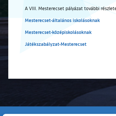
A VIII. Mesterecset pályázat további részl
Mesterecset-általános iskolásoknak
Mesterecset-középiskolásoknak
Játékszabályzat-Mesterecset