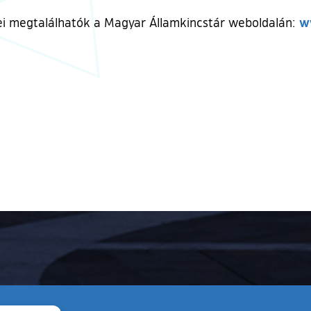
w
etei megtalálhatók a Magyar Államkincstár weboldalán: