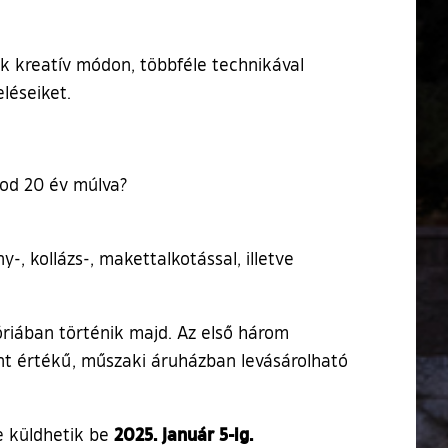
zók kreatív módon, többféle technikával
léseiket.
tod 20 év múlva?
 kollázs-, makettalkotással, illetve
óriában történik majd. Az első három
int értékű, műszaki áruházban levásárolható
2025. január 5-ig.
e küldhetik be