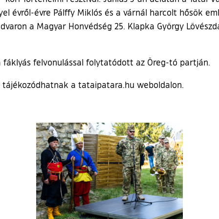
 évről-évre Pálffy Miklós és a várnál harcolt hősök emlé
udvaron a Magyar Honvédség 25. Klapka György Lövészd
fáklyás felvonulással folytatódott az Öreg-tó partján.
n tájékozódhatnak a tataipatara.hu weboldalon.