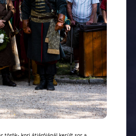
 török- kori átjárójánál került sor a