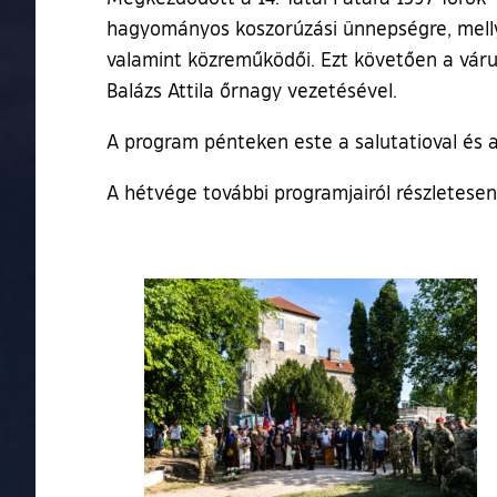
hagyományos koszorúzási ünnepségre, mellyel
valamint közreműködői. Ezt követően a vár
Balázs Attila őrnagy vezetésével.
A program pénteken este a salutatioval és a 
A hétvége további programjairól részletese
Ugrás a galéria utánra