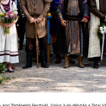
kori Történelmi Fesztivál. Június 3-án délután a Tatai Vár