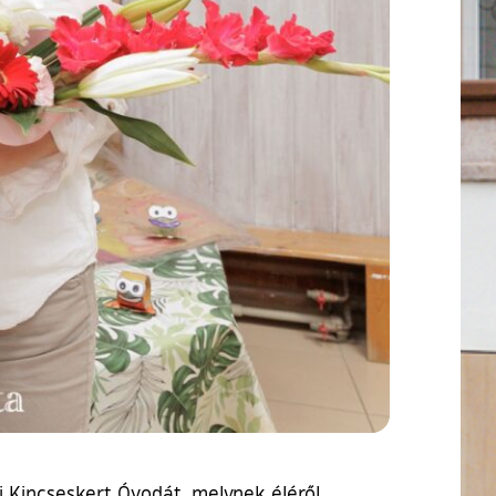
i Kincseskert Óvodát, melynek éléről