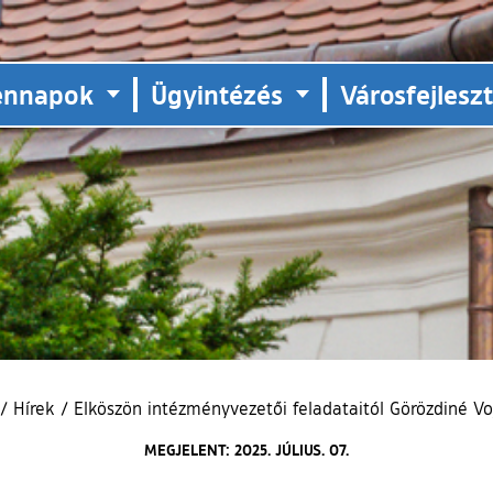
ennapok
Ügyintézés
Városfejlesz
/
Hírek
/
Elköszön intézményvezetői feladataitól Görözdiné Voj
MEGJELENT: 2025. JÚLIUS. 07.