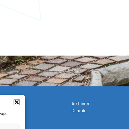
zata
(külső hivatkozás)
Archívum
Díjaink
újtsa.