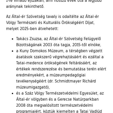
1-re virradó éjszakán, ami hosszú évek óta a legjobb
aránynak tekinthető.
Az Által-ér Szövetség tavaly is odaítélte az Által-ér
Völgy Természeti és Kulturális Örökségéért Díjat,
melyet 2025-ben átvehetett:
Takács Zsuzsa, az Által-ér Szövetség Felügyelő
Bizottságának 2003 óta tagja, 2015-től elnöke,
a Kuny Domokos Múzeum, a térségben végzett
ásatások szakszerű végrehajtásáért és ezáltal a
Tatai-medence örökségének feltárásáért, az
értékek rendszerezése és bemutatása terén elért
eredményekért, a múzeumpedagógiai
tevékenységéért (dr. Schmidtmayer Richárd
múzeumigazgató),
és a Száz Völgy Természetvédelmi Egyesület, az
Által-ér völgyben és a Gerecse Natúrparkban
2008 óta megvalósított természetvédelmi
programjaiért, köztük kiemelten a Tatai Vadlúd