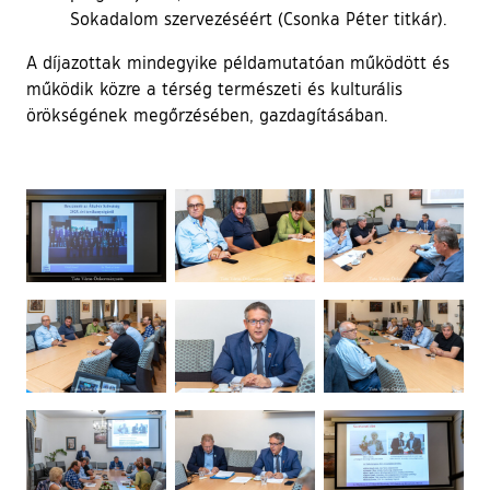
Sokadalom szervezéséért (Csonka Péter titkár).
A díjazottak mindegyike példamutatóan működött és
működik közre a térség természeti és kulturális
örökségének megőrzésében, gazdagításában.
Ugrás a galéria utánra