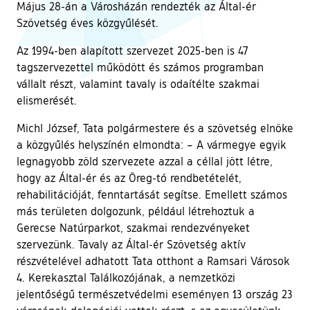
Május 28-án a Városházán rendezték az Által-ér
Szövetség éves közgyűlését.
Az 1994-ben alapított szervezet 2025-ben is 47
tagszervezettel működött és számos programban
vállalt részt, valamint tavaly is odaítélte szakmai
elismerését.
Michl József, Tata polgármestere és a szövetség elnöke
a közgyűlés helyszínén elmondta: – A vármegye egyik
legnagyobb zöld szervezete azzal a céllal jött létre,
hogy az Által-ér és az Öreg-tó rendbetételét,
rehabilitációját, fenntartását segítse. Emellett számos
más területen dolgozunk, például létrehoztuk a
Gerecse Natúrparkot, szakmai rendezvényeket
szervezünk. Tavaly az Által-ér Szövetség aktív
részvételével adhatott Tata otthont a Ramsari Városok
4. Kerekasztal Találkozójának, a nemzetközi
jelentőségű természetvédelmi eseményen 13 ország 23