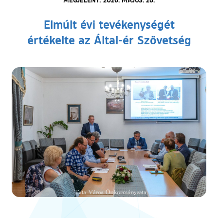
Elmúlt évi tevékenységét
értékelte az Által-ér Szövetség