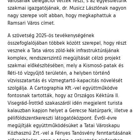
városának delegációi vettek részt, s az egyesületünk
szakmai igazgatójának, dr. Musicz Lászlónak nagyon
nagy szerepe volt abban, hogy megkaphattuk a
Ramsari Város címet.
A szövetség 2025-ös tevékenységének
összefoglalójában többek között szerepel, hogy részt
vesznek a Tata város zöld-kék infrastruktúrájának
komplex, rendszerszintű megújítását célzó projekt
szakmai előkészítésében, mely a Kismosó-patak és
Réti-tó vízgyűjtő területén, a helyben történő
vízvisszatartás és vízmegtartó-kapacitás növelését
szolgálja. A Cartographia Kft.-vel együttműködve
fontosnak tartották, hogy az Országos Kéktúra II.
Visegrád-Írottkő szakaszáról idén megjelent turista
kalauzban kapjon helyet a Gerecse Natúrpark, illetve a
péliföldszentkereszti látogatóközpont. Évről-évre
megújítják együttműködésüket a Tatai Városkapu
Közhasznú Zrt.-vel a Fényes Tanösvény fenntartásának