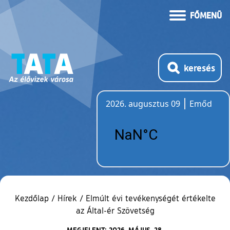
FŐMENÜ
keresés
2026. augusztus 09
Emőd
Időjárás
Kezdőlap
/
Hírek
/
Elmúlt évi tevékenységét értékelte
az Által-ér Szövetség
MEGJELENT: 2026. MÁJUS. 28.