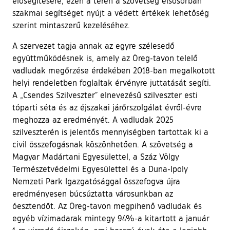
elősegítésére, ezen a téren a szövetség elsősorban
szakmai segítséget nyújt a védett értékek lehetőség
szerint mintaszerű kezeléséhez.
A szervezet tagja annak az egyre szélesedő
együttműködésnek is, amely az Öreg-tavon telelő
vadludak megőrzése érdekében 2018-ban megalkotott
helyi rendeletben foglaltak érvényre juttatását segíti.
A „Csendes Szilveszter” elnevezésű szilveszter esti
tóparti séta és az éjszakai járőrszolgálat évről-évre
meghozza az eredményét. A vadludak 2025
szilveszterén is jelentős mennyiségben tartottak ki a
civil összefogásnak köszönhetően. A szövetség a
Magyar Madártani Egyesülettel, a Száz Völgy
Természetvédelmi Egyesülettel és a Duna-Ipoly
Nemzeti Park Igazgatósággal összefogva újra
eredményesen búcsúztatta városunkban az
óesztendőt. Az Öreg-tavon megpihenő vadludak és
egyéb vízimadarak mintegy 94%-a kitartott a január