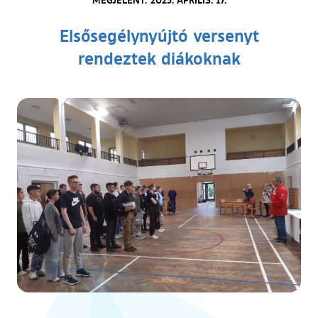
Elsősegélynyújtó versenyt
rendeztek diákoknak