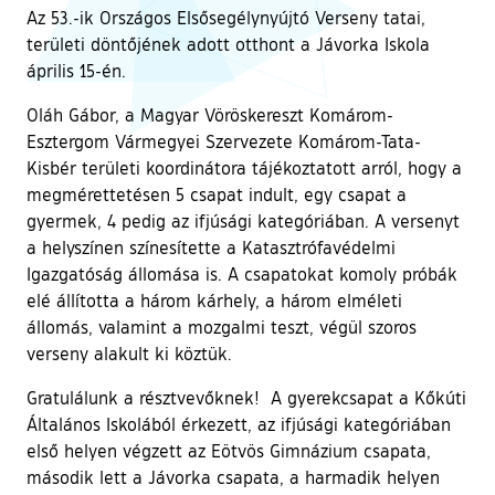
Az 53.-ik Országos Elsősegélynyújtó Verseny tatai,
területi döntőjének adott otthont a Jávorka Iskola
április 15-én.
Oláh Gábor, a Magyar Vöröskereszt Komárom-
Esztergom Vármegyei Szervezete Komárom-Tata-
Kisbér területi koordinátora tájékoztatott arról, hogy a
megmérettetésen 5 csapat indult, egy csapat a
gyermek, 4 pedig az ifjúsági kategóriában. A versenyt
a helyszínen színesítette a Katasztrófavédelmi
Igazgatóság állomása is. A csapatokat komoly próbák
elé állította a három kárhely, a három elméleti
állomás, valamint a mozgalmi teszt, végül szoros
verseny alakult ki köztük.
Gratulálunk a résztvevőknek! A gyerekcsapat a Kőkúti
Általános Iskolából érkezett, az ifjúsági kategóriában
első helyen végzett az Eötvös Gimnázium csapata,
második lett a Jávorka csapata, a harmadik helyen