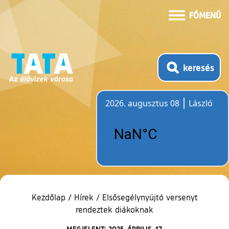
FŐMENÜ
keresés
2026. augusztus 08
László
Időjárás
Kezdőlap
/
Hírek
/
Elsősegélynyújtó versenyt
rendeztek diákoknak
MEGJELENT: 2025. ÁPRILIS. 17.