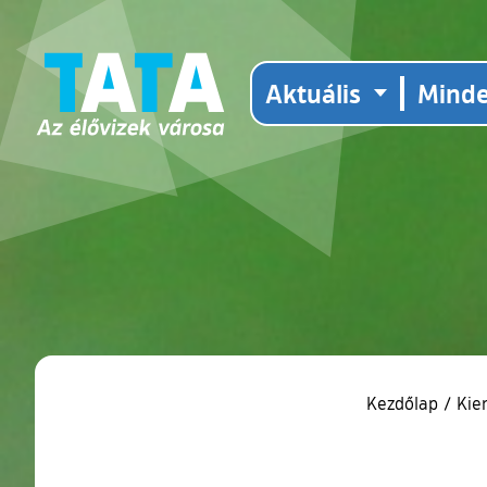
Aktuális
Mind
Kezdőlap
/
Kie