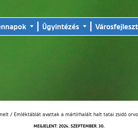
ennapok
Ügyintézés
Városfejlesz
melt
/
Emléktáblát avattak a mártírhalált halt tatai zsidó orvo
MEGJELENT: 2024. SZEPTEMBER. 30.