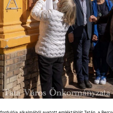
ordulója alkalmából avatott emléktáblát Tatán, a Bercsén