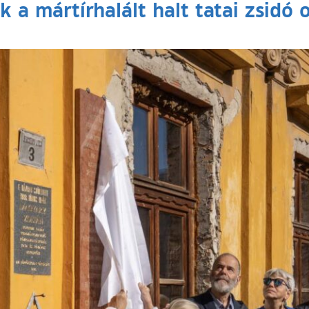
 a mártírhalált halt tatai zsidó 