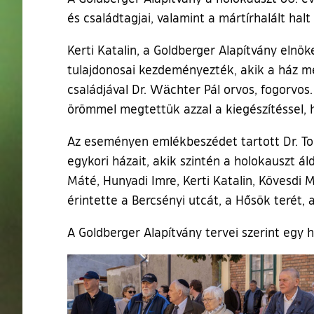
és családtagjai, valamint a mártírhalált halt
Kerti Katalin, a Goldberger Alapítvány elnök
tulajdonosai kezdeményezték, akik a ház meg
családjával Dr. Wächter Pál orvos, fogorvo
örömmel megtettük azzal a kiegészítéssel, ho
Az eseményen emlékbeszédet tartott Dr. Tor
egykori házait, akik szintén a holokauszt 
Máté, Hunyadi Imre, Kerti Katalin, Kövesdi M
érintette a Bercsényi utcát, a Hősök terét, 
A Goldberger Alapítvány tervei szerint egy 
Ugrás a galéria utánra