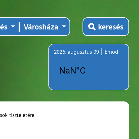
tés
Városháza
keresés
2026. augusztus 09
Emőd
Időjárás
sok tiszteletére