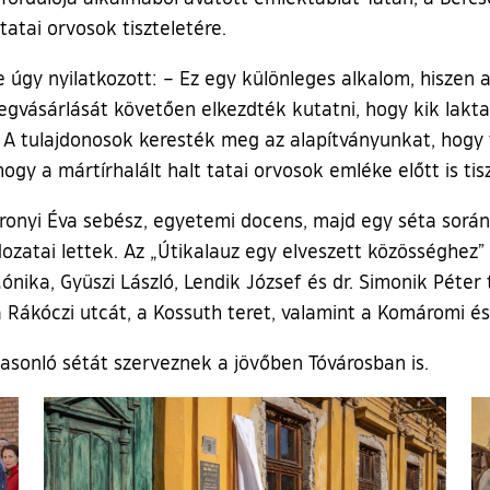
 tatai orvosok tiszteletére.
e úgy nyilatkozott: – Ez egy különleges alkalom, hiszen a
vásárlását követően elkezdték kutatni, hogy kik laktak i
s. A tulajdonosok keresték meg az alapítványunkat, hogy
gy a mártírhalált halt tatai orvosok emléke előtt is tis
onyi Éva sebész, egyetemi docens, majd egy séta során 
áldozatai lettek. Az „Útikalauz egy elveszett közösségh
ónika, Gyüszi László, Lendik József és dr. Simonik Péter 
a Rákóczi utcát, a Kossuth teret, valamint a Komáromi és
hasonló sétát szerveznek a jövőben Tóvárosban is.