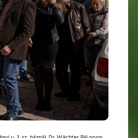
yi u. 3. sz. háznál, Dr. Wächter Pál orvos