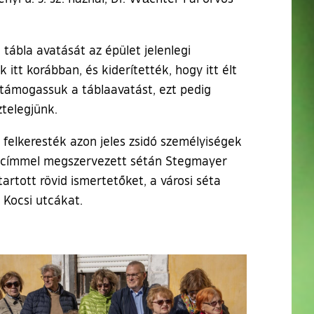
 tábla avatását az épület jelenlegi
tt korábban, és kiderítették, hogy itt élt
 támogassuk a táblaavatást, ezt pedig
ztelegjünk.
felkeresték azon jeles zsidó személyiségek
ez” címmel megszervezett sétán Stegmayer
tartott rövid ismertetőket, a városi séta
 Kocsi utcákat.