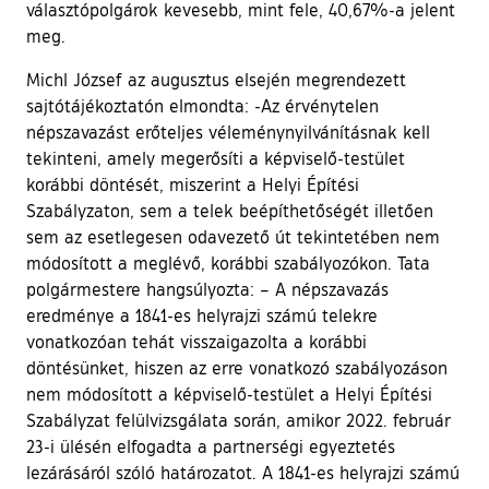
választópolgárok kevesebb, mint fele, 40,67%-a jelent
meg.
Michl József az augusztus elsején megrendezett
sajtótájékoztatón elmondta: -Az érvénytelen
népszavazást erőteljes véleménynyilvánításnak kell
tekinteni, amely megerősíti a képviselő-testület
korábbi döntését, miszerint a Helyi Építési
Szabályzaton, sem a telek beépíthetőségét illetően
sem az esetlegesen odavezető út tekintetében nem
módosított a meglévő, korábbi szabályozókon. Tata
polgármestere hangsúlyozta: – A népszavazás
eredménye a 1841-es helyrajzi számú telekre
vonatkozóan tehát visszaigazolta a korábbi
döntésünket, hiszen az erre vonatkozó szabályozáson
nem módosított a képviselő-testület a Helyi Építési
Szabályzat felülvizsgálata során, amikor 2022. február
23-i ülésén elfogadta a partnerségi egyeztetés
lezárásáról szóló határozatot. A 1841-es helyrajzi számú