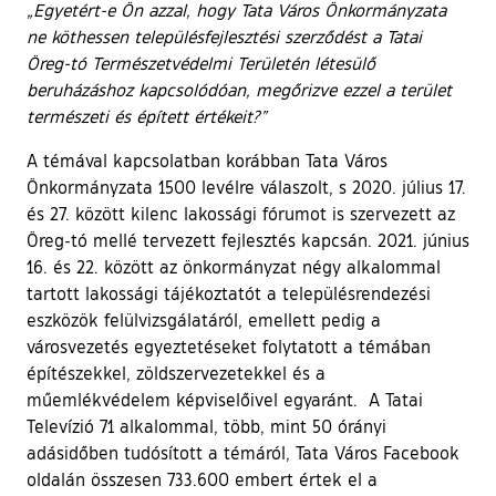
„Egyetért-e Ön azzal, hogy Tata Város Önkormányzata
ne köthessen településfejlesztési szerződést a Tatai
Öreg-tó Természetvédelmi Területén létesülő
beruházáshoz kapcsolódóan, megőrizve ezzel a terület
természeti és épített értékeit?”
A témával kapcsolatban korábban Tata Város
Önkormányzata 1500 levélre válaszolt, s 2020. július 17.
és 27. között kilenc lakossági fórumot is szervezett az
Öreg-tó mellé tervezett fejlesztés kapcsán. 2021. június
16. és 22. között az önkormányzat négy alkalommal
tartott lakossági tájékoztatót a településrendezési
eszközök felülvizsgálatáról, emellett pedig a
városvezetés egyeztetéseket folytatott a témában
építészekkel, zöldszervezetekkel és a
műemlékvédelem képviselőivel egyaránt. A Tatai
Televízió 71 alkalommal, több, mint 50 órányi
adásidőben tudósított a témáról, Tata Város Facebook
oldalán összesen 733.600 embert értek el a