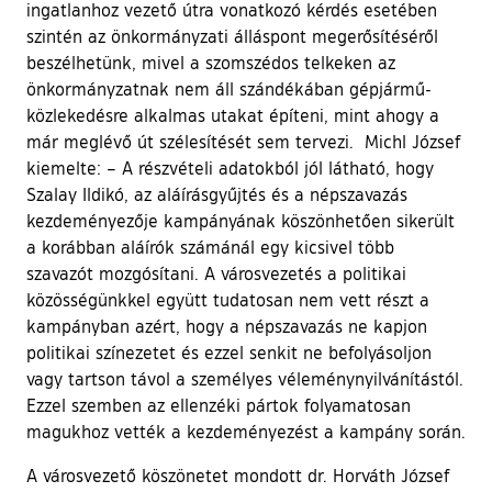
ingatlanhoz vezető útra vonatkozó kérdés esetében
szintén az önkormányzati álláspont megerősítéséről
beszélhetünk, mivel a szomszédos telkeken az
önkormányzatnak nem áll szándékában gépjármű-
közlekedésre alkalmas utakat építeni, mint ahogy a
már meglévő út szélesítését sem tervezi. Michl József
kiemelte: – A részvételi adatokból jól látható, hogy
Szalay Ildikó, az aláírásgyűjtés és a népszavazás
kezdeményezője kampányának köszönhetően sikerült
a korábban aláírók számánál egy kicsivel több
szavazót mozgósítani. A városvezetés a politikai
közösségünkkel együtt tudatosan nem vett részt a
kampányban azért, hogy a népszavazás ne kapjon
politikai színezetet és ezzel senkit ne befolyásoljon
vagy tartson távol a személyes véleménynyilvánítástól.
Ezzel szemben az ellenzéki pártok folyamatosan
magukhoz vették a kezdeményezést a kampány során.
A városvezető köszönetet mondott dr. Horváth József