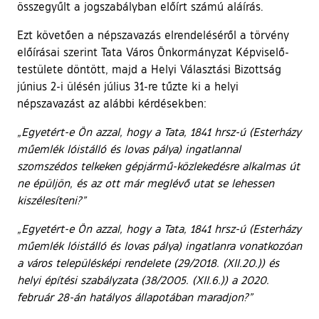
összegyűlt a jogszabályban előírt számú aláírás.
Ezt követően a népszavazás elrendeléséről a törvény
előírásai szerint Tata Város Önkormányzat Képviselő-
testülete döntött, majd a Helyi Választási Bizottság
június 2-i ülésén július 31-re tűzte ki a helyi
népszavazást az alábbi kérdésekben:
„Egyetért-e Ön azzal, hogy a Tata, 1841 hrsz-ú (Esterházy
műemlék lóistálló és lovas pálya) ingatlannal
szomszédos telkeken gépjármű-közlekedésre alkalmas út
ne épüljön, és az ott már meglévő utat se lehessen
kiszélesíteni?”
„Egyetért-e Ön azzal, hogy a Tata, 1841 hrsz-ú (Esterházy
műemlék lóistálló és lovas pálya) ingatlanra vonatkozóan
a város településképi rendelete (29/2018. (XII.20.)) és
helyi építési szabályzata (38/2005. (XII.6.)) a 2020.
február 28-án hatályos állapotában maradjon?”