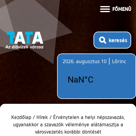
FŐMENÜ
keresés
2026. augusztus 10
Lőrinc
Időjárás
Kezdőlap
/
Hírek
/
Érvénytelen a helyi népszavazás,
ugyanakkor a szavazók véleménye alátámasztja a
városvezetés korábbi döntését