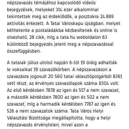
népszavazás témájához kapcsolódó videós
bejegyzések, melyeket 314 ezer alkalommal
tekintettek meg az érdeklődők, a posztokra 24.889
aktivitás érkezett. A Tatai Városkapu újságban, melyet
kéthetente a postaládákba kézbesítenek és online is
olvasható, 28 cikk, míg a tata.hu weboldalon 63
különböző bejegyezés jelent meg a népszavazással
összefüggésben.
A tataiak július utolsó napján 6-tól 19 óráig adhatták
le voksaikat 19 szavazókörben. A népszavazáson a
szavazásra jogosult 20 560 tatai választópolgárból 8361
vett részt, az érvényes szavazólapok száma 8304 volt.
Az első kérdésben 7878 az igen és 517 a nem szavazat,
a második kérdésben 7800 az igen és 502 a nem
szavazat, míg a harmadik kérdésben 7787 az igen és
526 a nem szavazatok száma. Tata Város Helyi
Választási Bizottsága megállapította, hogy a helyi
népszavazás érvénytelen, mivel azon a