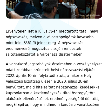
Érvénytelen lett a július 31-én megtartott tatai, helyi
népszavazás, melyen a választópolgárok kevesebb,
mint fele, 8361 fő jelent meg. A népszavazás
eredményeiről augusztus elsején rendeztek
sajtótájékoztatót a Városháza dísztermében.
A vonatkozó jogszabályok értelmében a veszélyhelyzet
miatt korábban szünetelt helyi népszavazási eljárás
2022. április 10-én folytatódhatott, amikor a Helyi
Választási Bizottság ülésén a 2020. július 20-án
benyújtott, majd hitelesített népszavazási kérdésekkel
kapcsolatban a kezdeményezők által összegyűjtött
aláírások ellenőrzésének eredményességéről döntött,
megállapítva, hogy mindhárom kérdésre vonatkozóan