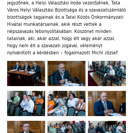
jegyzőnek, a Helyi Választási Iroda vezetőjének, Tata
Város Helyi Választási Bizottsága és a szavazatszámláló
bizottságok tagjainak és a Tatai Közös Önkormányzati
Hivatal munkatársainak, akik részt vettek a
népszavazás lebonyolításában. Köszönet minden
tatainak, aki, akár azzal, hogy élt vagy akár azzal,
hogy nem élt a szavazati jogával, véleményt
nyilvánított a kérdésben – fogalmazott Michl József.
Ugrás a galéria utánra