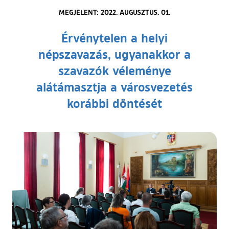
MEGJELENT: 2022. AUGUSZTUS. 01.
Érvénytelen a helyi
népszavazás, ugyanakkor a
szavazók véleménye
alátámasztja a városvezetés
korábbi döntését