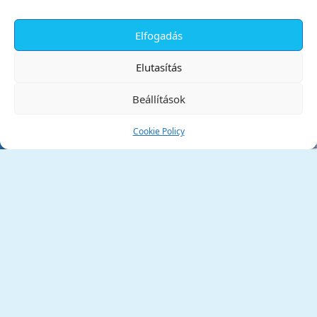
Elfogadás
✕
Elutasítás
Beállítások
Cookie Policy
Tata Város Önkormányzata
2890 Tata, Kossuth tér 1.
Telefon:
+36 34 / 588 600
Fax:
+36 34 / 587 078
Email:
ph@tata.hu
(külső hivatkozás)
Archívum
Díjaink
Adatvédelmi nyilatkozat
Akadálymentesítési nyilatkozat
Pályázatok