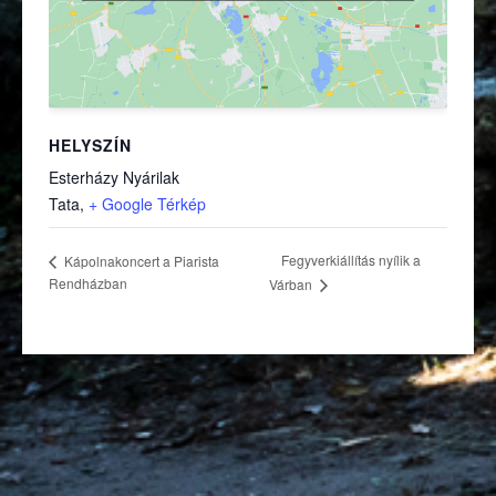
HELYSZÍN
Esterházy Nyárilak
(külső hivatkozás)
Tata
,
+ Google Térkép
Fegyverkiállítás nyílik a
Kápolnakoncert a Piarista
Rendházban
Várban