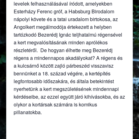
levelek felhasználásával íródott, amelyekben
Esterházy Ferenc gróf, a Habsburg Birodalom
nápolyi követe és a tatai uradalom birtokosa, az
Angolkert megálmodója értekezett a helyben
tartózkodó Bezerédj Ignác teljhatalmú régensével
a kert megvalósításának minden aprólékos
részletéről. De hogyan élhette meg Bezerédj
régens a mindennapos akadályokat? A régens és
a kulcsárnő között zajló párbeszéd visszavisz
bennünket a 18. század végére, a kertépítés
legfontosabb időszakára, és általa betekintést
nyerhetünk a kert megszületésének mindennapi
kérdéseibe, az ezzel együtt járó kihívásokba, és az
olykor a kortársak számára is komikus
pillanatokba.