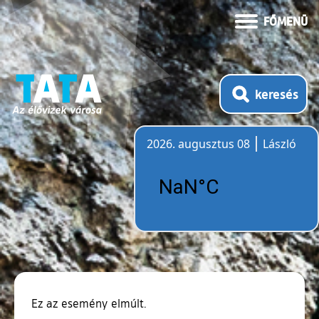
FŐMENÜ
keresés
2026. augusztus 08
László
Időjárás
Ez az esemény elmúlt.