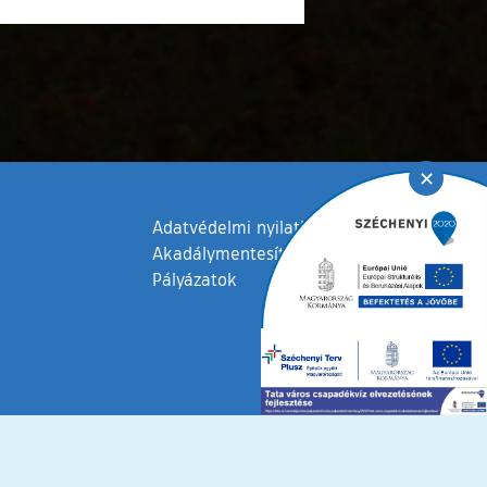
✕
Adatvédelmi nyilatkozat
Akadálymentesítési nyilatkozat
Pályázatok
fenntartva © 2006 – 2026 Tata Város