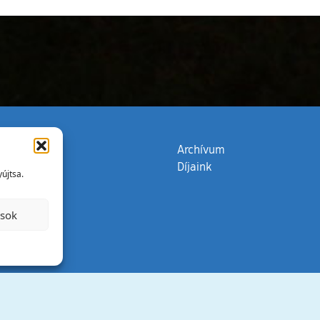
zata
(külső hivatkozás)
Archívum
Díjaink
újtsa.
ások
Minden jog 