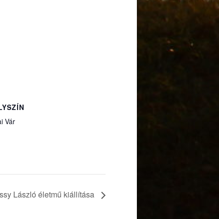
LYSZÍN
i Vár
ssy László életmű kiállítása