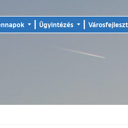
ennapok
Ügyintézés
Városfejlesz