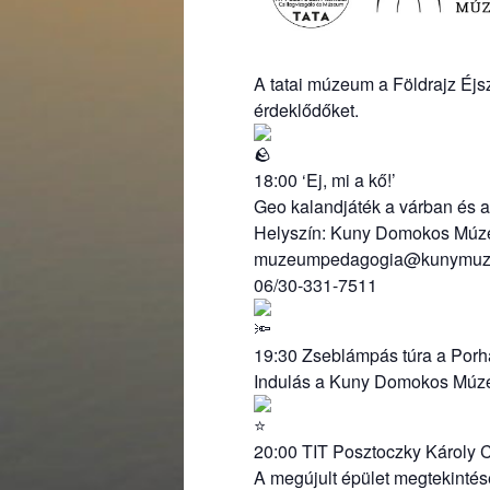
A tatai múzeum a Földrajz Éjsz
érdeklődőket.
18:00 ‘Ej, mi a kő!’
Geo kalandjáték a várban és 
Helyszín: Kuny Domokos Múzeu
muzeumpedagogia@kunymuz
06/30-331-7511
19:30 Zseblámpás túra a Por
Indulás a Kuny Domokos Múzeu
20:00 TIT Posztoczky Károly 
A megújult épület megtekintés