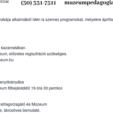
akája alkalmából idén is szervez programokat, melyekre április 
a kazamatában.
m, előzetes regisztráció szükséges.
eum.hu
hanyóbányába
m főbejáratától 19 óra 30 perckor.
Csillagvizsgáló és Múzeum
e, távcsöves bemutató.