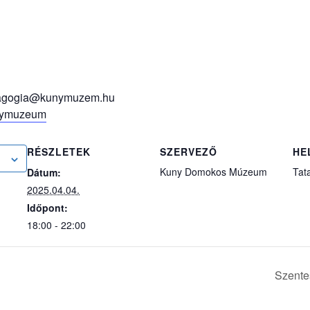
dagogia@kunymuzem.hu
(külső hivatkozás)
unymuzeum
RÉSZLETEK
SZERVEZŐ
HE
Kuny Domokos Múzeum
Tata
Dátum:
2025.04.04.
Időpont:
18:00 - 22:00
Szente