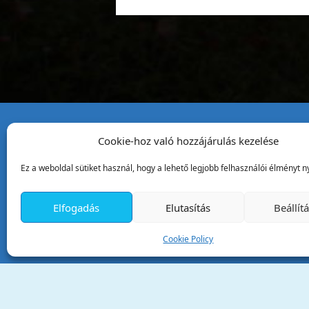
Cookie-hoz való hozzájárulás kezelése
Tata Város Önkormány
Ez a weboldal sütiket használ, hogy a lehető legjobb felhasználói élményt ny
2890 Tata, Kossuth tér 1.
Telefon:
+36 34 / 588 600
Elfogadás
Elutasítás
Beállít
Fax:
+36 34 / 587 078
Email:
ph@tata.hu
Cookie Policy
(külső hivatkozás)