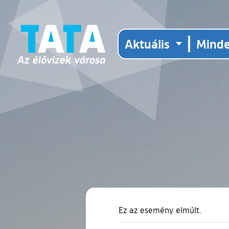
Aktuális
Mind
Ez az esemény elmúlt.