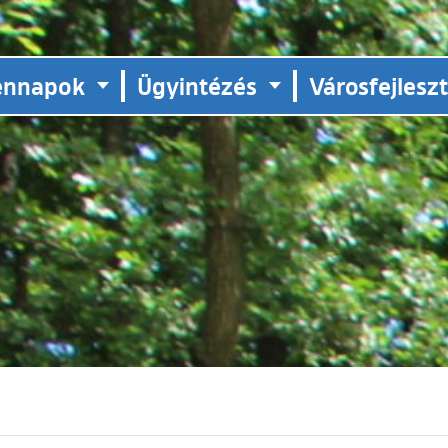
ennapok
Ügyintézés
Városfejlesz