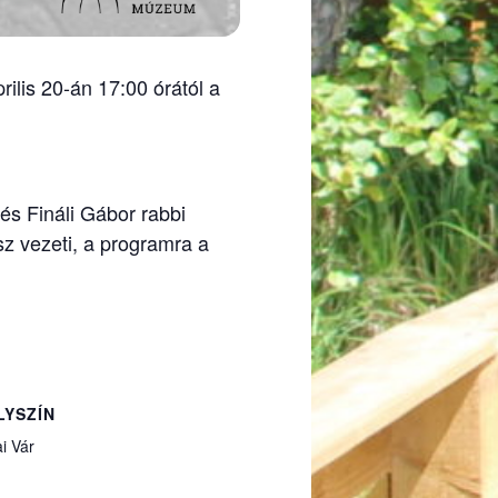
ilis 20-án 17:00 órától a
s Fináli Gábor rabbi
sz vezeti, a programra a
LYSZÍN
i Vár