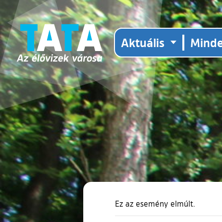
Aktuális
Mind
Ez az esemény elmúlt.