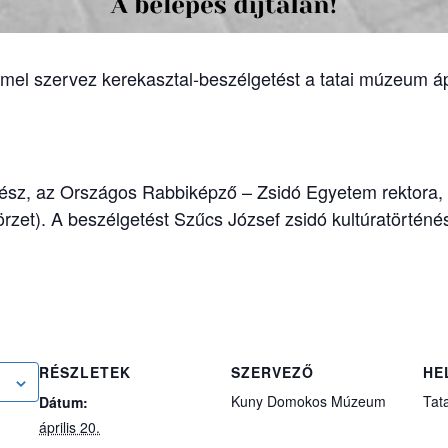
mmel szervez kerekasztal-beszélgetést a tatai múzeum ápr
sz, az Országos Rabbiképző – Zsidó Egyetem rektora, é
örzet). A beszélgetést Szűcs József zsidó kultúratörténé
RÉSZLETEK
SZERVEZŐ
HE
Kuny Domokos Múzeum
Tata
Dátum:
április 20.