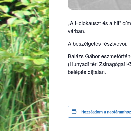
„A Holokauszt és a hit” cí
várban.
A beszélgetés résztvevői:
Balázs Gábor eszmetörténé
(Hunyadi téri Zsinagógai K
belépés díjtalan.
Hozzáadom a naptáramhoz