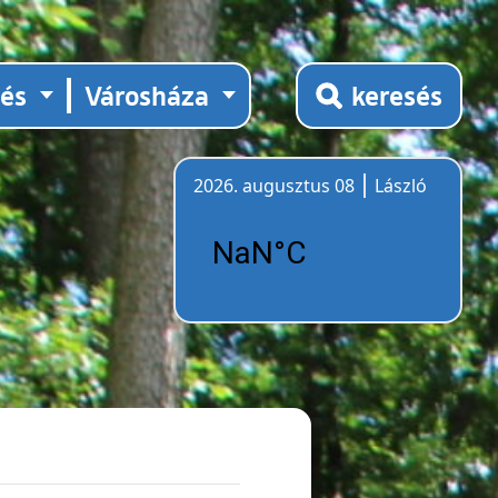
tés
Városháza
keresés
2026. augusztus 08
László
Időjárás