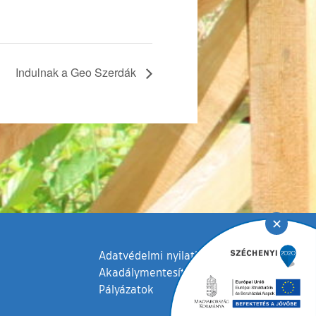
Indulnak a Geo Szerdák
✕
Adatvédelmi nyilatkozat
Akadálymentesítési nyilatkozat
Pályázatok