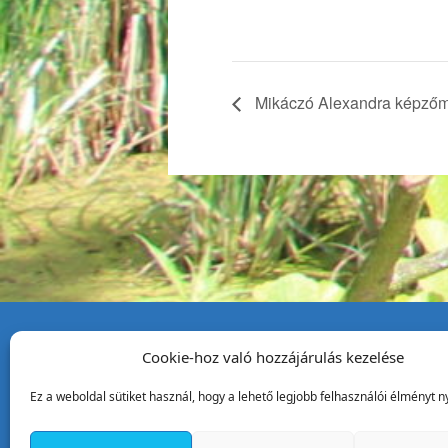
Mikáczó Alexandra képzőmű
Cookie-hoz való hozzájárulás kezelése
Tata Város Önkormány
Ez a weboldal sütiket használ, hogy a lehető legjobb felhasználói élményt ny
2890 Tata, Kossuth tér 1.
Telefon:
+36 34 / 588 600