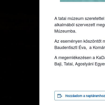
A tatai múzeum szeretette
alkalmából szervezett meg
Múzeumba.
Az eseményen köszöntőt m
Baudentisztl Éva, a Kom
A megemlékezésen a KaDar
Baji, Tatai, Agostyáni Egy
Hozzáadom a naptáramhoz