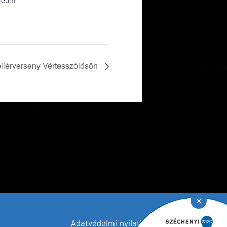
zeum
llérverseny Vértesszőlősön
✕
Adatvédelmi nyilatkozat