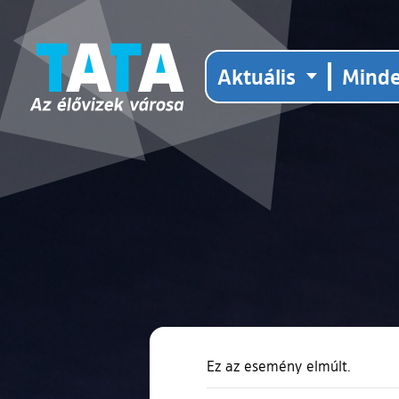
Aktuális
Mind
Ez az esemény elmúlt.