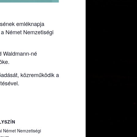
tésének emléknapja
r a Német Nemzetiségi
nd Waldmann-né
öke.
őadását, közreműködik a
tésével.
LYSZÍN
ai Német Nemzetiségi