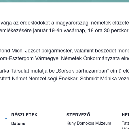
l várja az érdeklődőket a magyarországi németek elűze
emlékezésére január 19-én vasárnap, 16 óra 30 percko
ond Michl József polgármester, valamint beszédet mo
árom-Esztergom Vármegyei Németek Önkormányzata eln
ka Társulat mutatja be „Sorsok párhuzamban” című el
esített Német Nemzetiségi Énekkar, Schmidt Mónika veze
RÉSZLETEK
SZERVEZŐ
HE
Kuny Domokos Múzeum
Tat
Dátum: