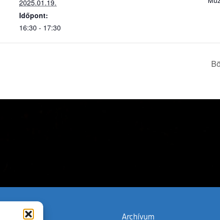
Mú
2025.01.19.
Időpont:
16:30 - 17:30
Bö
zata
(külső hivatkozás)
Archívum