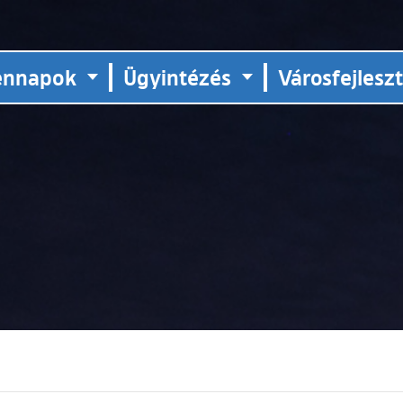
ennapok
Ügyintézés
Városfejlesz