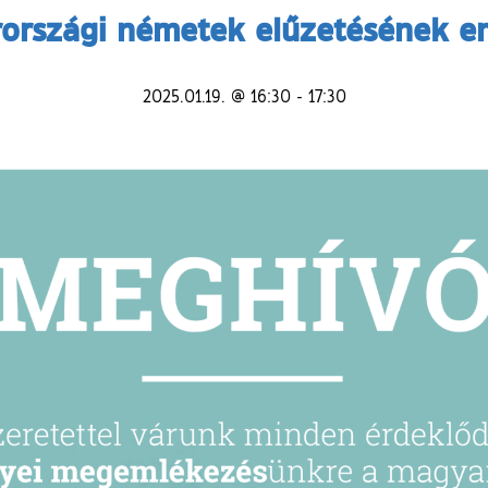
országi németek elűzetésének e
2025.01.19. @ 16:30
-
17:30