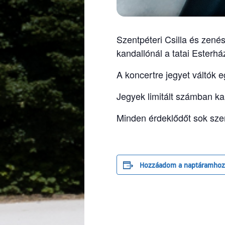
Szentpéteri Csilla és zené
kandallónál a tatai Esterhá
A koncertre jegyet váltók 
Jegyek limitált számban k
Minden érdeklődőt sok szer
Hozzáadom a naptáramhoz