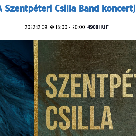
A Szentpéteri Csilla Band koncertj
4900HUF
2022.12.09. @ 18:00
-
20:00