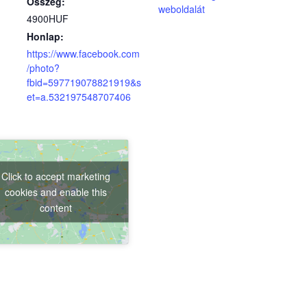
Összeg:
(külső hivatkozás)
weboldalát
4900HUF
Honlap:
https://www.facebook.com
/photo?
fbid=597719078821919&s
(külső hivatkozás)
et=a.532197548707406
Click to accept marketing
cookies and enable this
content