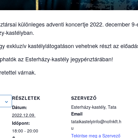
sztársai különleges adventi koncertje 2022. december 9-
zy-kastélyban.
egy exkluzív kastélylátogatáson vehetnek részt az előadá
aphatók az Esterházy-kastély jegypénztárában!
etettel várnak.
RÉSZLETEK
SZERVEZŐ
Esterházy-kastély, Tata
Dátum:
Email
2022.12.09.
tataikastelyinfo@nofnkft.h
Időpont:
u
18:00 - 20:00
Tekintse meg a Szervező