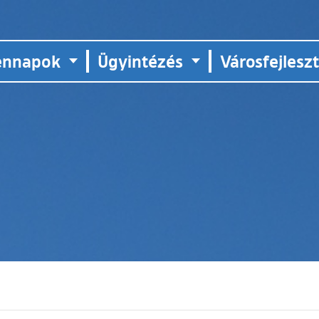
ennapok
Ügyintézés
Városfejlesz