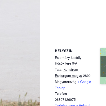
HELYSZÍN
Esterházy-kastély
Hősök tere 9/A
Tata
,
Komárom-
Esztergom megye
2890
Magyarország
+ Google
(külső hivatkozás)
Térkép
Telefon
06307426075
Tekintse meg a Helyszín