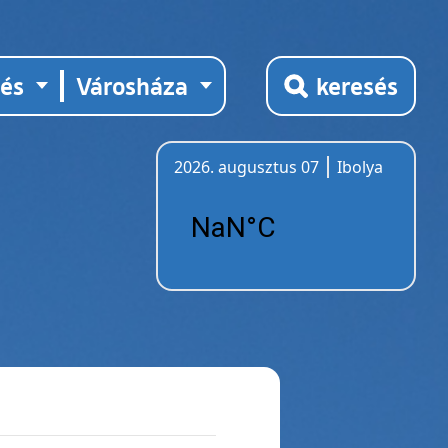
tés
Városháza
keresés
2026. augusztus 07
Ibolya
Időjárás