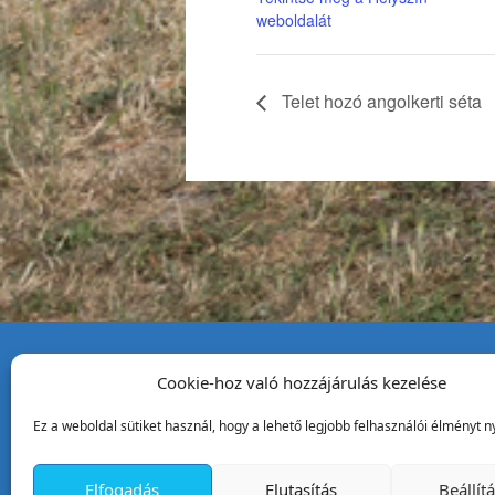
(külső hivatkozás)
weboldalát
Telet hozó angolkerti séta
Cookie-hoz való hozzájárulás kezelése
Tata Város Önkormány
Ez a weboldal sütiket használ, hogy a lehető legjobb felhasználói élményt ny
2890 Tata, Kossuth tér 1.
Telefon:
+36 34 / 588 600
Elfogadás
Elutasítás
Beállít