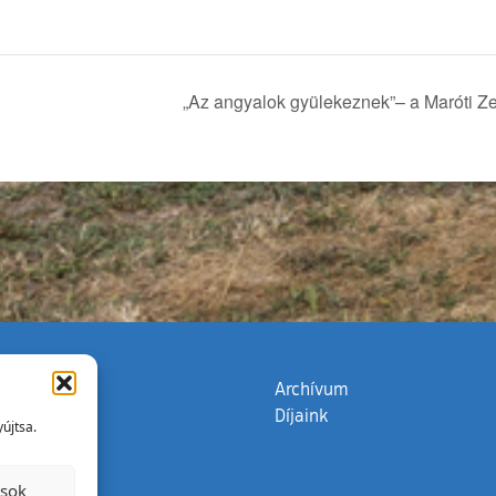
„Az angyalok gyülekeznek”– a Maróti Ze
zata
(külső hivatkozás)
Archívum
Díjaink
újtsa.
ások